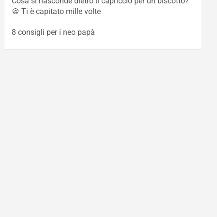
Cosa si nasconde dietro il capriccio per un biscotto?
🍪 Ti è capitato mille volte
8 consigli per i neo papà