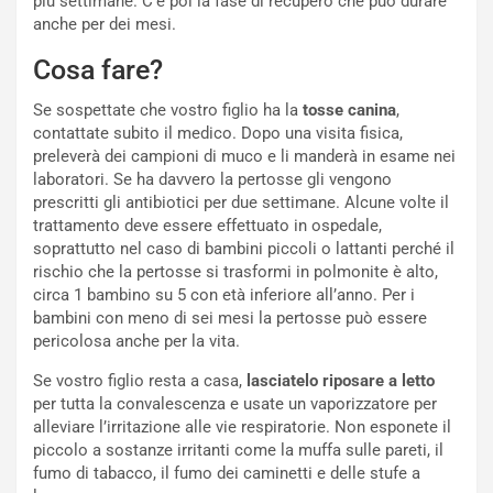
più settimane. C’è poi la fase di recupero che può durare
anche per dei mesi.
Cosa fare?
Se sospettate che vostro figlio ha la
tosse canina
,
contattate subito il medico. Dopo una visita fisica,
preleverà dei campioni di muco e li manderà in esame nei
laboratori. Se ha davvero la pertosse gli vengono
prescritti gli antibiotici per due settimane. Alcune volte il
trattamento deve essere effettuato in ospedale,
soprattutto nel caso di bambini piccoli o lattanti perché il
rischio che la pertosse si trasformi in polmonite è alto,
circa 1 bambino su 5 con età inferiore all’anno. Per i
bambini con meno di sei mesi la pertosse può essere
pericolosa anche per la vita.
Se vostro figlio resta a casa,
lasciatelo riposare a letto
per tutta la convalescenza e usate un vaporizzatore per
alleviare l’irritazione alle vie respiratorie. Non esponete il
piccolo a sostanze irritanti come la muffa sulle pareti, il
fumo di tabacco, il fumo dei caminetti e delle stufe a