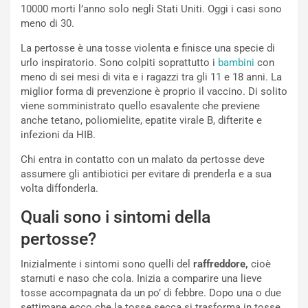
10000 morti l’anno solo negli Stati Uniti. Oggi i casi sono
meno di 30.
La pertosse è una tosse violenta e finisce una specie di
urlo inspiratorio. Sono colpiti soprattutto i
bambini
con
meno di sei mesi di vita e i ragazzi tra gli 11 e 18 anni. La
miglior forma di prevenzione è proprio il vaccino. Di solito
viene somministrato quello esavalente che previene
anche tetano, poliomielite, epatite virale B, difterite e
infezioni da HIB.
Chi entra in contatto con un malato da pertosse deve
assumere gli antibiotici per evitare di prenderla e a sua
volta diffonderla.
Quali sono i sintomi della
pertosse?
Inizialmente i sintomi sono quelli del
raffreddore,
cioè
starnuti e naso che cola. Inizia a comparire una lieve
tosse accompagnata da un po’ di febbre. Dopo una o due
settimane ecco che la tosse secca si trasforma in tosse