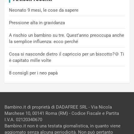
Neonato 9 mesi, le cose da sapere
Pressione alta in gravidanza
A rischio un bambino su tre. Quest’anno preoccupa anche
la semplice influenza: ecco perché
Cosa si nasconde dietro il capriccio per un biscotto?🍪 Ti
è capitato mille volte
8 consigli per i neo papà
Bambino.it di proprietà di DADAFREE SRL - Via Nicola
Marchese 10, 00141 Roma (RM) - Codice Fiscale e Partita
I.V.A. 02120340670
Bambino.it non è una testata giornalistica, in quanto viene
aggiornato senza alcuna periodicità. Non può pertanto