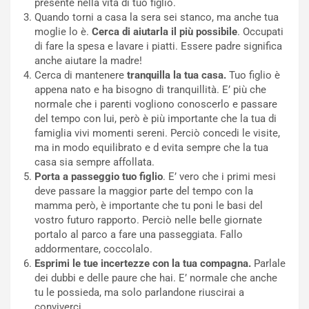
presente nella vita di tuo figlio.
Quando torni a casa la sera sei stanco, ma anche tua
moglie lo è.
Cerca di aiutarla il più possibile
. Occupati
di fare la spesa e lavare i piatti. Essere padre significa
anche aiutare la madre!
Cerca di mantenere
tranquilla la tua casa.
Tuo figlio è
appena nato e ha bisogno di tranquillità. E’ più che
normale che i parenti vogliono conoscerlo e passare
del tempo con lui, però è più importante che la tua di
famiglia vivi momenti sereni. Perciò concedi le visite,
ma in modo equilibrato e d evita sempre che la tua
casa sia sempre affollata.
Porta a passeggio tuo figlio
. E’ vero che i primi mesi
deve passare la maggior parte del tempo con la
mamma però, è importante che tu poni le basi del
vostro futuro rapporto. Perciò nelle belle giornate
portalo al parco a fare una passeggiata. Fallo
addormentare, coccolalo.
Esprimi le tue incertezze con la tua compagna.
Parlale
dei dubbi e delle paure che hai. E’ normale che anche
tu le possieda, ma solo parlandone riuscirai a
conviverci.