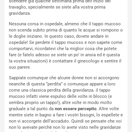
scendere già qualche settimana prima dell’inizio del
travaglio, specialmente se siete alla vostra prima
gravidanza.
Nessuna corsa in ospedale, almeno che il tappo mucoso
non scenda subito prima di quanto le acque si rompono o
le doglie iniziano. In questo caso, dovete andare in
ospedale! Se perdete il tappo mucoso e non sapete come
comportarvi, ricordatevi che la miglior cosa che potete
fare (e fatelo adesso se siete un po’ in ansia ed è questa
la vostra situazioni) è contattare il ginecologo e sentire il
suo parere.
Sappiate comunque che alcune donne non si accorgono
neanche di questa “perdita” o comunque appare a loro
come una classica perdita della gravidanza. il tappo
mucoso infatti viene espulso delle volte in blocco (e
sembra proprio un tappo!), altre volte in modo molto
graduale a tal punto da
non essere percepito
. Altre volte
mentre siete in bagno a fare i vostri bisogni, lo espellete e
non vi accorgete dell’accaduto. Quindi se pensate che voi
non lo avevate perché non lo avete visto nelle gravidanze