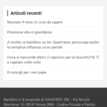
Articoli recenti
Neonato 9 mesi, le cose da sapere
Pressione alta in gravidanza
A rischio un bambino su tre. Quest’anno preoccupa anche
la semplice influenza: ecco perché
Cosa si nasconde dietro il capriccio per un biscotto?🍪 Ti
è capitato mille volte
8 consigli per i neo papà
Bambino.it di proprietà di DADAFREE SRL - Via Nicola
Marchese 10, 00141 Roma (RM) - Codice Fiscale e Partita