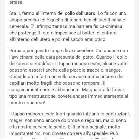
attesa.
Sta li, fermo all’interno del
collo dell’utero.
Lo fa con uno
scopo preciso ed è quello di tenere ben chiuso il canale
cervicale. E’ un’importantissima barriera fisica-chimica
che protegge il feto e impedisce ai batteri di entrare
all’interno dell’utero e poi nel sacco amniotico.
Prima o poi questo tappo deve scendere. Ciò accade con
l’avvicinarsi della data presunta del parto. Quando il collo
dell’utero si modifica. Il tappo mucoso esce, alcune volte
possono esserci anche delle piccole tracce di sangue.
Considerate infatti che nella cervice uterina ci sono dei
capillari molto fragili che possono rompersi. Il
sanguinamento non è abbondante. Ma qualora lo fosse,
tipo una mestruazione, dovete andare immediatamente al
pronto soccorso!
Il tappo mucoso esce fuori quando iniziano le contrazioni,
magari non sono ancora dolorose o regolari, ma ci sono
e la nostra cervice le sente. E’ il primo segnale, molto
importante! No, non dovete correre all’ospedale. Può