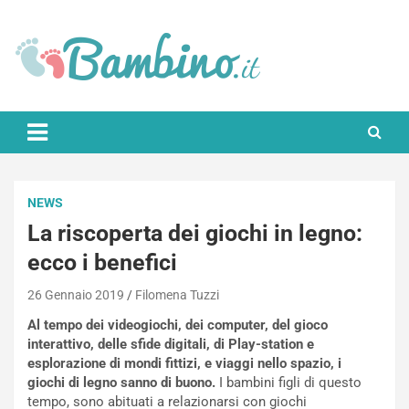
Skip
to
content
Bambino.it
NEWS
La riscoperta dei giochi in legno:
ecco i benefici
26 Gennaio 2019
Filomena Tuzzi
Al tempo dei videogiochi, dei computer, del gioco
interattivo, delle sfide digitali, di Play-station e
esplorazione di mondi fittizi, e viaggi nello spazio, i
giochi di legno sanno di buono.
I bambini figli di questo
tempo, sono abituati a relazionarsi con giochi