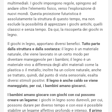
multimediali. I giochi impongono regole, spingono ad
andare oltre l’elemento fisico, verso l’esplorazione di
nuovi mondi. Questa proiezione futuristica è
assolutamente la struttura di questo tempo, ma non
esclude la possibilità di apprezzare i giochi antichi, quelli
classici e senza tempo. Da qui, la riscoperta dei giochi in
legno.
Il giochi in legno, apportano diversi benefici.
Tutto parte
dalla struttura e dalla sostanza:
il legno è un materiale
naturale, che viene lavorato in un certo modo per
diventare maneggevole per i bambini; il legno è un
materiale vivo a differenza degli altri materiali come la
plastica o il metallo; inoltre ha un colore naturale, anche
se trattato, quindi, dal punto di vista sensoriale, esalta
diversi stimoli positivi.
Il legno è anche caldo se viene
maneggiato, per cui, i bambini amano giocarci.
I bambini amano giocare con giochi con cui possono
creare un legame:
i giochi in legno sono durevoli, per cui,
possono durare per diverso tempo e con essi è possibile
stabilire un legame affettivo profondo e intenso.
Il primo