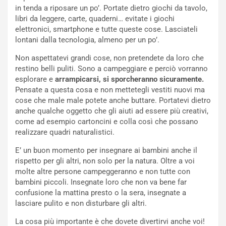
in tenda a riposare un po’. Portate dietro giochi da tavolo,
libri da leggere, carte, quaderni… evitate i giochi
elettronici, smartphone e tutte queste cose. Lasciateli
lontani dalla tecnologia, almeno per un po’.
Non aspettatevi grandi cose, non pretendete da loro che
restino belli puliti. Sono a campeggiare e perciò vorranno
esplorare e
arrampicarsi, si sporcheranno sicuramente.
Pensate a questa cosa e non mettetegli vestiti nuovi ma
cose che male male potete anche buttare. Portatevi dietro
anche qualche oggetto che gli aiuti ad essere più creativi,
come ad esempio cartoncini e colla così che possano
realizzare quadri naturalistici.
E’ un buon momento per insegnare ai bambini anche il
rispetto per gli altri, non solo per la natura. Oltre a voi
molte altre persone campeggeranno e non tutte con
bambini piccoli. Insegnate loro che non va bene far
confusione la mattina presto o la sera, insegnate a
lasciare pulito e non disturbare gli altri.
La cosa più importante è che dovete divertirvi anche voi!