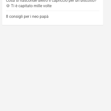
Cosa si nasconde dietro il capriccio per un biscotto?
🍪 Ti è capitato mille volte
8 consigli per i neo papà