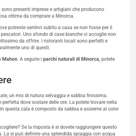
 vi sono presenti imprese e artigiani che producono
 cosa ottima da comprare a Minorca.
ove potreste sentirvi subito a casa se non fosse per il
i pescatori. Uno sfondo di case bianche vi accoglie non
ssimo da offrire. I ristoranti locali sono perfetti e
turalmente uno di questi.
ro
Mahon
. A seguire i
parchi naturali di Minorca,
potete
ere
te, un mix di natura selvaggia e sabbia finissima.
 perfetta dove sostare delle ore. La potete trovare nella
e in questa cala è composto da sabbia e assieme al color
cogliere? Se la risposta è si dovete raggiungere questo
ca. La si può definire una splendida spiaggia con acqua