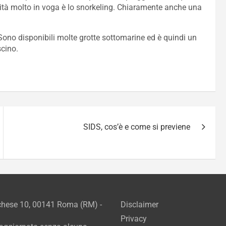
ività molto in voga è lo snorkeling. Chiaramente anche una
Sono disponibili molte grotte sottomarine ed è quindi un
scino.
SIDS, cos’è e come si previene
rchese 10, 00141 Roma (RM) -
Disclaimer
Privacy