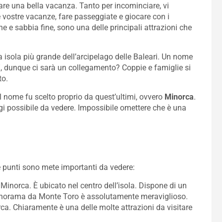
are una bella vacanza. Tanto per incominciare, vi
 vostre vacanze, fare passeggiate e giocare con i
he e sabbia fine, sono una delle principali attrazioni che
 isola più grande dell’arcipelago delle Baleari. Un nome
ie”, dunque ci sarà un collegamento? Coppie e famiglie si
to.
il nome fu scelto proprio da quest’ultimi, ovvero
Minorca
.
gi possibile da vedere. Impossibile omettere che è una
e punti sono mete importanti da vedere:
di Minorca. È ubicato nel centro dell’isola. Dispone di un
l panorama da Monte Toro è assolutamente meraviglioso.
ca. Chiaramente è una delle molte attrazioni da visitare