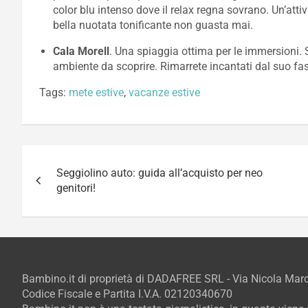
color blu intenso dove il relax regna sovrano. Un’att
bella nuotata tonificante non guasta mai.
Cala Morell
. Una spiaggia ottima per le immersioni. 
ambiente da scoprire. Rimarrete incantati dal suo fa
Tags:
mete estive
,
vacanze estive
Navigazione
Seggiolino auto: guida all’acquisto per neo
articoli
genitori!
Bambino.it di proprietà di DADAFREE SRL - Via Nicola Ma
Codice Fiscale e Partita I.V.A. 02120340670