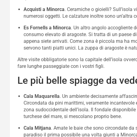
Acquisti a Minorca
. Ceramiche o gioielli? Sull’isola
numerosi oggetti. Le calzature inoltre sono un’altra
Es Fornells a Minorca
. Un altro angolo accogliente d
consumo elevato di aragoste. Si tratta di un paese d
appena siete arrivati. Come zona è piccola ma ha molti
servono tanti piatti unici. La zuppa di aragoste è na
Altre visite obbligatorie sono la capitale dell’isola ovve
fare lunghe passeggiate con i vostri figli.
Le più belle spiagge da ved
Cala Maquarella
. Un ambiente decisamente affascina
Circondata da pini marittimi, veramente incantevole e
zona sudoccidentale dell’isola. Il fondale disponibil
turchese del mare, si mescolano proprio bene.
Cala
Mitjana
. Amate le baie che sono circondate da s
paradiso il prima possibile una volta giunti a Minor