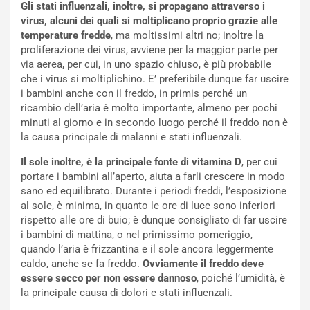
Gli stati influenzali, inoltre, si propagano attraverso i
virus, alcuni dei quali si moltiplicano proprio grazie alle
temperature fredde
, ma moltissimi altri no; inoltre la
proliferazione dei virus, avviene per la maggior parte per
via aerea, per cui, in uno spazio chiuso, è più probabile
che i virus si moltiplichino. E’ preferibile dunque far uscire
i bambini anche con il freddo, in primis perché un
ricambio dell’aria è molto importante, almeno per pochi
minuti al giorno e in secondo luogo perché il freddo non è
la causa principale di malanni e stati influenzali.
Il sole inoltre, è la principale fonte di vitamina D
, per cui
portare i bambini all’aperto, aiuta a farli crescere in modo
sano ed equilibrato. Durante i periodi freddi, l’esposizione
al sole, è minima, in quanto le ore di luce sono inferiori
rispetto alle ore di buio; è dunque consigliato di far uscire
i bambini di mattina, o nel primissimo pomeriggio,
quando l’aria è frizzantina e il sole ancora leggermente
caldo, anche se fa freddo.
Ovviamente il freddo deve
essere secco per non essere dannoso
, poiché l’umidità, è
la principale causa di dolori e stati influenzali.