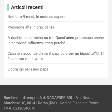
Articoli recenti
Neonato 9 mesi, le cose da sapere
Pressione alta in gravidanza
A rischio un bambino su tre. Quest’anno preoccupa anche
la semplice influenza: ecco perché
Cosa si nasconde dietro il capriccio per un biscotto?🍪 Ti
è capitato mille volte
8 consigli per i neo papà
Bambino.it di proprietà di DADAFREE SRL - Via Nicola
Marchese 10, 00141 Roma (RM) - Codice Fiscale e Partita
I.V.A. 02120340670