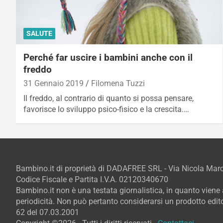
SALUTE
Perché far uscire i bambini anche con il
freddo
31 Gennaio 2019
Filomena Tuzzi
Il freddo, al contrario di quanto si possa pensare,
favorisce lo sviluppo psico-fisico e la crescita.…
Bambino.it di proprietà di DADAFREE SRL - Via Nicola Ma
Codice Fiscale e Partita I.V.A. 02120340670
Bambino.it non è una testata giornalistica, in quanto vien
periodicità. Non può pertanto considerarsi un prodotto editor
62 del 07.03.2001