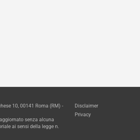
rchese 10, 00141 Roma (RM) -
Disclaimer
Privacy
e aggiornato senza alcuna
iale ai sensi della legge n.