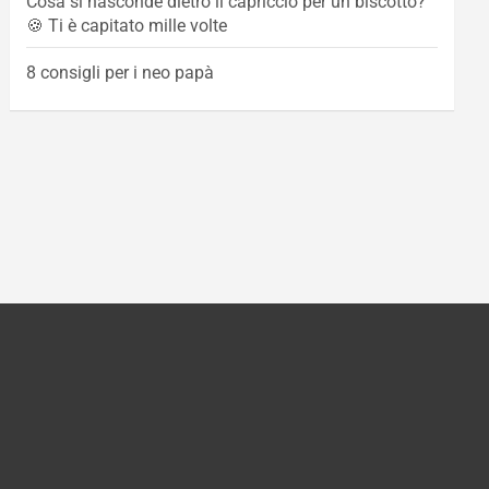
Cosa si nasconde dietro il capriccio per un biscotto?
🍪 Ti è capitato mille volte
8 consigli per i neo papà