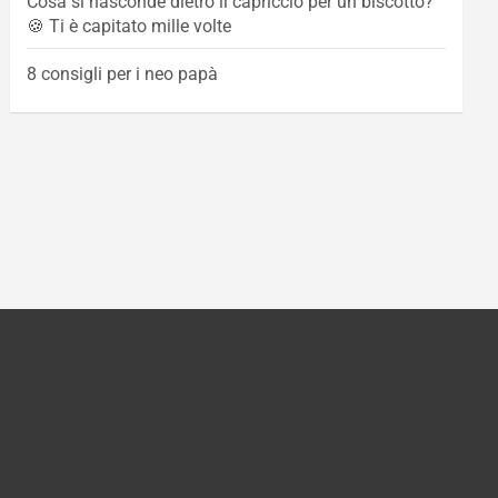
Cosa si nasconde dietro il capriccio per un biscotto?
🍪 Ti è capitato mille volte
8 consigli per i neo papà