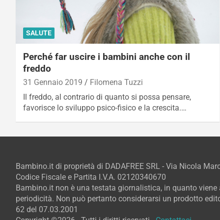
SALUTE
Perché far uscire i bambini anche con il
freddo
31 Gennaio 2019
Filomena Tuzzi
Il freddo, al contrario di quanto si possa pensare,
favorisce lo sviluppo psico-fisico e la crescita.…
Bambino.it di proprietà di DADAFREE SRL - Via Nicola Ma
Codice Fiscale e Partita I.V.A. 02120340670
Bambino.it non è una testata giornalistica, in quanto vien
periodicità. Non può pertanto considerarsi un prodotto editor
62 del 07.03.2001