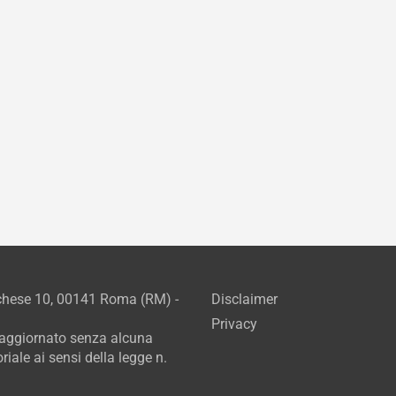
rchese 10, 00141 Roma (RM) -
Disclaimer
Privacy
e aggiornato senza alcuna
iale ai sensi della legge n.