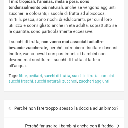
I mix tropicali, l’ananas, mela e pera, sono
tendenzialmente più naturali
, anche se vengono aggiunti
zuccheri e coloranti; i succhi di frutta ad albicocca,
mirtilli, pesca, sono ricchi di edulcoranti, per cui il loro
utilizzo è sconsigliato anche in età adulta, soprattutto se
le quantità, sono particolarmente eccessive.
I succhi di frutta,
non vanno mai associati ad altre
bevande zuccherate,
perché potrebbero risultare dannosi.
Inoltre, vanno bevuti con parsimonia; i bambini non
devono mai sostituire i succhi di frutta al latte o
all’acqua.
Tags:
fibre
,
pediatri
,
succhi di frutta
,
succhi di frutta bambini
,
succhi freschi
,
succhi naturali
,
zuccheri
,
zuccheri aggiunti
Navigazione
Perché non fare troppo spesso la doccia ad un bimbo?
articoli
Perché far uscire i bambini anche con il freddo