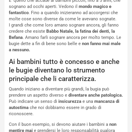
E’ quello che accade ai bambini piccoli, fino a 5 anni, che
sognano ad occhi aperti. Vedono il
mondo magico e
fantastico
. Fino a quando inizieranno ad accorgersi che
molte cose sono diverse da come le avevano sognate.
I grandi che come loro amano sognare ancora, gli fanno
credere che esiste
Babbo Natale,
la fatina dei denti, la
Befana
. Amano farli sognare ancora per molto tempo. Le
bugie dette a fin di bene sono belle e
non fanno mai male
a nessuno.
Ai bambini tutto è concesso e anche
le bugie diventano lo strumento
principale che li caratterizza.
Quando iniziano a diventare più grandi, la bugia può
prendere un aspetto diverso e
diventare anche patologica.
Può indicare un senso di
insicurezza
e una
mancanza di
autostima
che noi dobbiamo essere in grado di
riconoscere.
Con il buon esempio, si devono aiutare i bambini a
non
mentire mai
e prendersi le loro responsabilità qualora