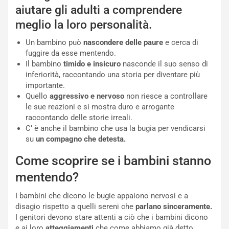
aiutare gli adulti a comprendere
meglio la loro personalità.
Un bambino può
nascondere delle paure
e cerca di
fuggire da esse mentendo.
Il bambino
timido e insicuro
nasconde il suo senso di
inferiorità, raccontando una storia per diventare più
importante.
Quello
aggressivo e nervoso
non riesce a controllare
le sue reazioni e si mostra duro e arrogante
raccontando delle storie irreali.
C’ è anche il bambino che usa la bugia per vendicarsi
su
un compagno che detesta.
Come scoprire se i bambini stanno
mentendo?
I bambini che dicono le bugie appaiono nervosi e a
disagio rispetto a quelli sereni che
parlano sinceramente.
I genitori devono stare attenti a ciò che i bambini dicono
e ai loro
atteggiamenti
che come abbiamo già detto