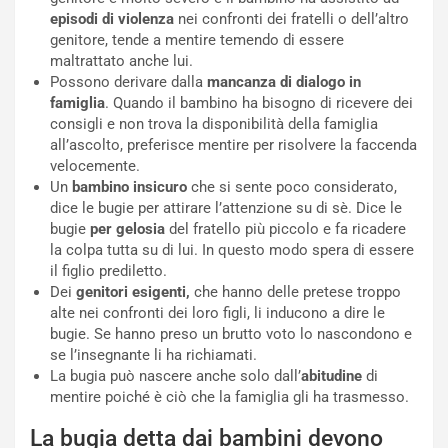
episodi di violenza
nei confronti dei fratelli o dell’altro
genitore, tende a mentire temendo di essere
maltrattato anche lui.
Possono derivare dalla
mancanza di dialogo in
famiglia
. Quando il bambino ha bisogno di ricevere dei
consigli e non trova la disponibilità della famiglia
all’ascolto, preferisce mentire per risolvere la faccenda
velocemente.
Un
bambino insicuro
che si sente poco considerato,
dice le bugie per attirare l’attenzione su di sè. Dice le
bugie
per gelosia
del fratello più piccolo e fa ricadere
la colpa tutta su di lui. In questo modo spera di essere
il figlio prediletto.
Dei
genitori esigenti,
che hanno delle pretese troppo
alte nei confronti dei loro figli, li inducono a dire le
bugie. Se hanno preso un brutto voto lo nascondono e
se l’insegnante li ha richiamati.
La bugia può nascere anche solo dall’
abitudine
di
mentire poiché è ciò che la famiglia gli ha trasmesso.
La bugia detta dai bambini devono