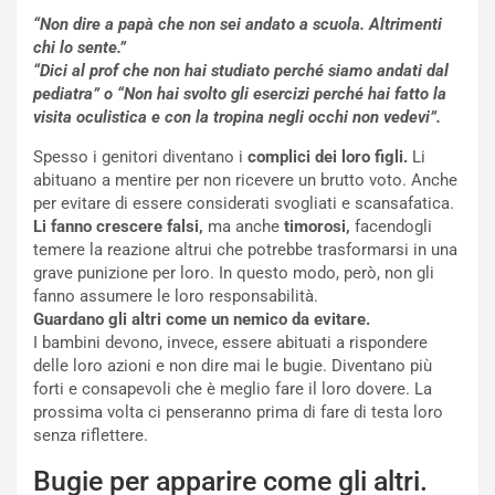
“Non dire a papà che non sei andato a scuola. Altrimenti
chi lo sente.”
“Dici al prof che non hai studiato perché siamo andati dal
pediatra” o “Non hai svolto gli esercizi perché hai fatto la
visita oculistica e con la tropina negli occhi non vedevi”.
Spesso i genitori diventano i
complici dei loro figli.
Li
abituano a mentire per non ricevere un brutto voto. Anche
per evitare di essere considerati svogliati e scansafatica.
Li fanno crescere falsi,
ma anche
timorosi,
facendogli
temere la reazione altrui che potrebbe trasformarsi in una
grave punizione per loro. In questo modo, però, non gli
fanno assumere le loro responsabilità.
Guardano gli altri come un nemico da evitare.
I bambini devono, invece, essere abituati a rispondere
delle loro azioni e non dire mai le bugie. Diventano più
forti e consapevoli che è meglio fare il loro dovere. La
prossima volta ci penseranno prima di fare di testa loro
senza riflettere.
Bugie per apparire come gli altri.