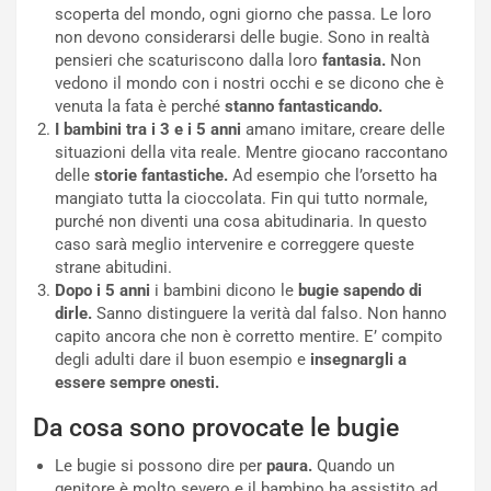
scoperta del mondo, ogni giorno che passa. Le loro
non devono considerarsi delle bugie. Sono in realtà
pensieri che scaturiscono dalla loro
fantasia.
Non
vedono il mondo con i nostri occhi e se dicono che è
venuta la fata è perché
stanno fantasticando.
I bambini tra i 3 e i 5 anni
amano imitare, creare delle
situazioni della vita reale. Mentre giocano raccontano
delle
storie fantastiche.
Ad esempio che l’orsetto ha
mangiato tutta la cioccolata. Fin qui tutto normale,
purché non diventi una cosa abitudinaria. In questo
caso sarà meglio intervenire e correggere queste
strane abitudini.
Dopo i 5 anni
i bambini dicono le
bugie sapendo di
dirle.
Sanno distinguere la verità dal falso. Non hanno
capito ancora che non è corretto mentire. E’ compito
degli adulti dare il buon esempio e
insegnargli a
essere sempre onesti.
Da cosa sono provocate le bugie
Le bugie si possono dire per
paura.
Quando un
genitore è molto severo e il bambino ha assistito ad