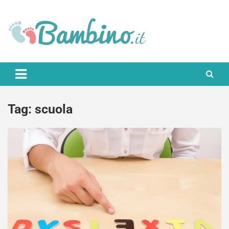
Skip
to
content
Bambino.it
Tag:
scuola