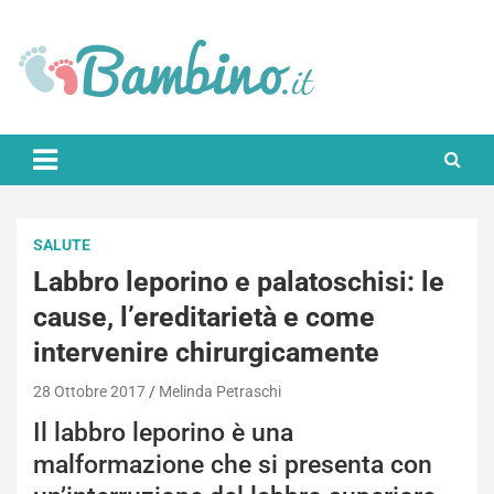
Skip
to
content
Bambino.it
SALUTE
Labbro leporino e palatoschisi: le
cause, l’ereditarietà e come
intervenire chirurgicamente
28 Ottobre 2017
Melinda Petraschi
Il labbro leporino è una
malformazione che si presenta con