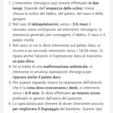
L’intervento chirurgico può essere effettuato
in due
tempi.
Dipende dall
‘ampiezza della
schisi.
Viene
chiusa la schisi del labbro, del palato, del naso e delle
gengive.
Nel casi di
labiopalatoscisi,
verso i
3/6 mesi
il
neonato viene sottoposto ad intervento chirurgico, in
anestesia generale, per correggere, il labbro, il naso e il
palato molle.
Nel caso in cui si deve intervenire sul palato duro, si
ricorre a un secondo intervento verso i 18/36 mesi. Si
ripara anche l’alveolo e l’operazione dura al massimo
un paio d’ore.
Se si tratta di una
malformazione unilaterale,
si
interviene in un’unica operazione chirurgica per
riparare anche il palato duro.
Per quanto riguarda, invece la riparazione dell’alveolo
che è la
zona dove cresceranno i denti,
si interverrà
verso i
6/8 anni.
Si deve effettuare
un innesto osseo
prelevato in genere dall’anca del paziente.
Lo specialista può ritenere di dover intervenire ancora
per migliorare il linguaggio
del bambino. Questo tipo