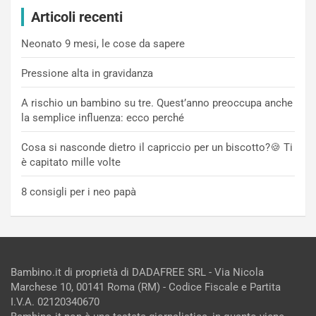
Articoli recenti
Neonato 9 mesi, le cose da sapere
Pressione alta in gravidanza
A rischio un bambino su tre. Quest’anno preoccupa anche
la semplice influenza: ecco perché
Cosa si nasconde dietro il capriccio per un biscotto?🍪 Ti
è capitato mille volte
8 consigli per i neo papà
Bambino.it di proprietà di DADAFREE SRL - Via Nicola
Marchese 10, 00141 Roma (RM) - Codice Fiscale e Partita
I.V.A. 02120340670