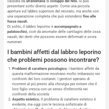
causata da
un’anomalia
di
sviluppo del feto.
Si può
presentare sotto diversi aspetti. Come una piccola
apertura sul labbro superiore del neonato, ma anche con
una separazione completa che può estendersi
fino alle
fosse nasali.
Di solito, il labbro leporino è
accompagnato a
palatoschisi,
cioè da anomalie delle cartilagini delle ossa
nasali, dei denti che possono essere deformati e sovra
numerari.
I bambini affetti dal labbro leporino
che problemi possono incontrare?
Problemi di carattere psicologico.
I bambini affetti da
questa malformazione mostrano molto imbarazzo nei
confronti dei loro coetanei. I genitori sperano di
ricorrere al più presto alla chirurgia per evitare che il
loro figlio cresca con un senso d’inferiorità nei
confronti della società.
Aspetto estetico.
Il problema di carattere estetico è
evidente, ma oggi con le tecnica sofisticate di