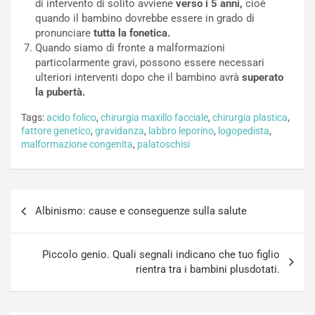
di intervento di solito avviene
verso i 5 anni,
cioè
quando il bambino dovrebbe essere in grado di
pronunciare
tutta la fonetica.
Quando siamo di fronte a malformazioni
particolarmente gravi, possono essere necessari
ulteriori interventi dopo che il bambino avrà
superato
la pubertà.
Tags:
acido folico
,
chirurgia maxillo facciale
,
chirurgia plastica
,
fattore genetico
,
gravidanza
,
labbro leporino
,
logopedista
,
malformazione congenita
,
palatoschisi
Navigazione
Albinismo: cause e conseguenze sulla salute
articoli
Piccolo genio. Quali segnali indicano che tuo figlio
rientra tra i bambini plusdotati.