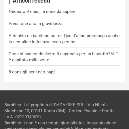
Articoli recenti
Neonato 9 mesi, le cose da sapere
Pressione alta in gravidanza
A rischio un bambino su tre. Quest’anno preoccupa anche
la semplice influenza: ecco perché
Cosa si nasconde dietro il capriccio per un biscotto?🍪 Ti
è capitato mille volte
8 consigli per i neo papà
Bambino.it di proprietà di DADAFREE SRL - Via Nicola
Marchese 10, 00141 Roma (RM) - Codice Fiscale e Partita
I.V.A. 02120340670
Bambino.it non è una testata giornalistica, in quanto viene