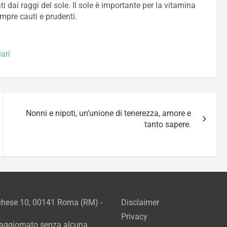
ti dai raggi del sole. Il sole è importante per la vitamina
mpre cauti e prudenti.
ari
Nonni e nipoti, un’unione di tenerezza, amore e
tanto sapere.
rchese 10, 00141 Roma (RM) -
Disclaimer
Privacy
e aggiornato senza alcuna