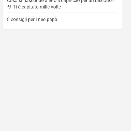
Cosa si nasconde dietro il capriccio per un biscotto?
🍪 Ti è capitato mille volte
8 consigli per i neo papà