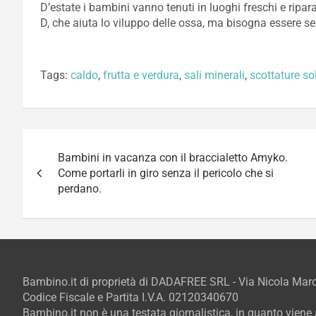
D’estate i bambini vanno tenuti in luoghi freschi e ripara
D, che aiuta lo viluppo delle ossa, ma bisogna essere se
Tags:
caldo
,
frutta e verdura
,
sali minerali
,
scottature sol
Navigazione
Bambini in vacanza con il braccialetto Amyko.
articoli
Come portarli in giro senza il pericolo che si
perdano.
Bambino.it di proprietà di DADAFREE SRL - Via Nicola Ma
Codice Fiscale e Partita I.V.A. 02120340670
Bambino.it non è una testata giornalistica, in quanto vien