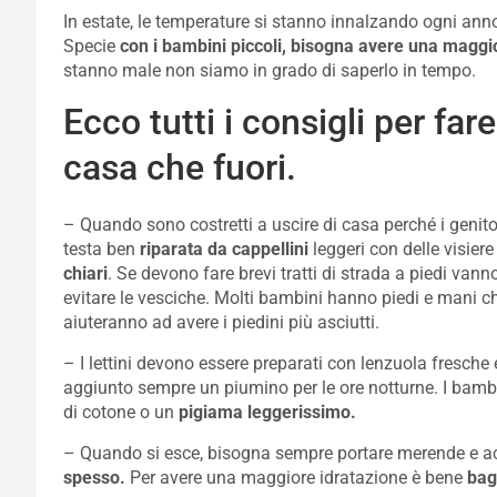
In estate, le temperature si stanno innalzando ogni ann
Specie
con i bambini piccoli, bisogna avere una maggi
stanno male non siamo in grado di saperlo in tempo.
Ecco tutti i consigli per far
casa che fuori.
– Quando sono costretti a uscire di casa perché i genito
testa ben
riparata da cappellini
leggeri con delle visier
chiari
. Se devono fare brevi tratti di strada a piedi van
evitare le vesciche. Molti bambini hanno piedi e mani ch
aiuteranno ad avere i piedini più asciutti.
– I lettini devono essere preparati con lenzuola fresche e
aggiunto sempre un piumino per le ore notturne. I bam
di cotone o un
pigiama leggerissimo.
– Quando si esce, bisogna sempre portare merende e a
spesso.
Per avere una maggiore idratazione è bene
bagn