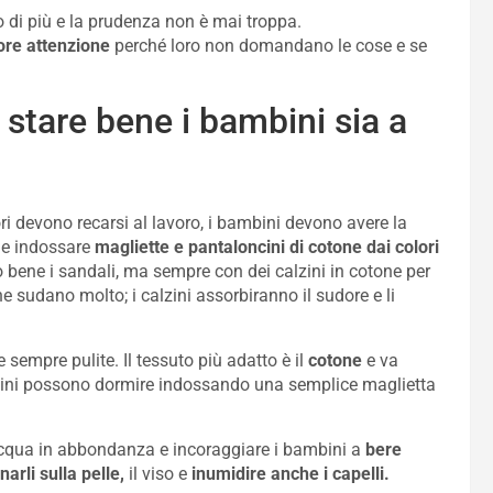
o di più e la prudenza non è mai troppa.
ore attenzione
perché loro non domandano le cose e se
e stare bene i bambini sia a
ri devono recarsi al lavoro, i bambini devono avere la
e e indossare
magliette e pantaloncini di cotone dai colori
no bene i sandali, ma sempre con dei calzini in cotone per
e sudano molto; i calzini assorbiranno il sudore e li
 sempre pulite. Il tessuto più adatto è il
cotone
e va
bini possono dormire indossando una semplice maglietta
cqua in abbondanza e incoraggiare i bambini a
bere
arli sulla pelle,
il viso e
inumidire anche i capelli.