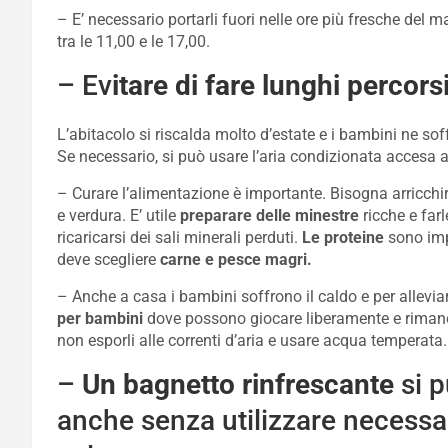
– E’ necessario portarli fuori nelle ore più fresche del 
tra le 11,00 e le 17,00.
– Ev
itare di fare lunghi percors
L’abitacolo si riscalda molto d’estate e i bambini ne soff
Se necessario, si può usare l’aria condizionata accesa 
– Curare l’alimentazione è importante. Bisogna arricchirl
e verdura. E’ utile
preparare delle minestre
ricche e far
ricaricarsi dei sali minerali perduti.
Le proteine
sono imp
deve scegliere
carne e pesce magri.
– Anche a casa i bambini soffrono il caldo e per allevia
per bambini
dove possono giocare liberamente e rimane
non esporli alle correnti d’aria e usare acqua temperata.
–
Un bagnetto rinfrescante
si p
anche senza utilizzare necess