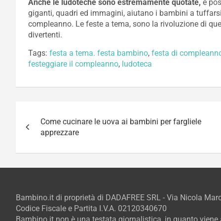
Anche le ludoteche sono estremamente quotate,
e pos
giganti, quadri ed immagini, aiutano i bambini a tuffars
compleanno. Le feste a tema, sono la rivoluzione di ques
divertenti.
Tags:
festa a tema. festa bambino
,
festa di compleann
festeggiare il compleanno
,
ludoteca
Navigazione
Come cucinare le uova ai bambini per fargliele
articoli
apprezzare
Bambino.it di proprietà di DADAFREE SRL - Via Nicola Ma
Codice Fiscale e Partita I.V.A. 02120340670
Bambino.it non è una testata giornalistica, in quanto vien