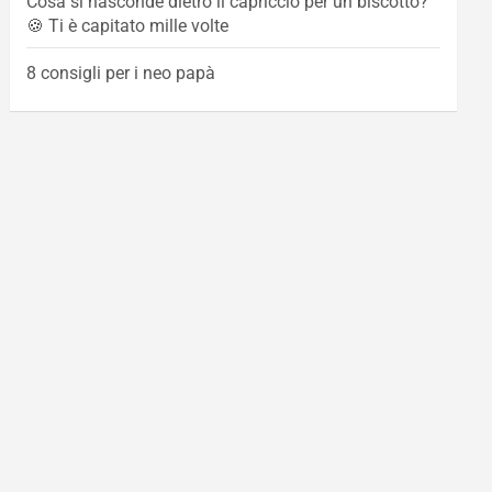
Cosa si nasconde dietro il capriccio per un biscotto?
🍪 Ti è capitato mille volte
8 consigli per i neo papà