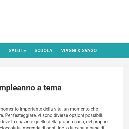
SALUTE
SCUOLA
VIAGGI & SVAGO
compleanno a tema
n momento importante della vita, un momento che
re. Per festeggiare, vi sono diverse opzioni possibili.
dove lo spazio è quello della propria casa, del proprio
cioccolata, merende di ogni tipo, o la cena a base di