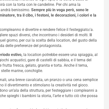
irà con la torta con le candeline. Per chi ama la
ta andrà benissimo.
Sempre più in voga però, sono le
ore, tra il cibo, i festoni, le decorazioni, i colori e la
compleanno è divertire e rendere felice il festeggiato/a.
iere spazi diversi, che incontrano i desideri di molti.
Il
uel giorno, per cui la scelta della location, del gusto della
onda delle preferenze del protagonista.
riodo estivo,
la location potrebbe essere una spiaggia, al
hi acquatici, gare di castelli di sabbia, e il tema del
frutta fresca, gelato, granita e torta. Anche il tema,
stelle marine, conchiglie.
imali, una breve cavalcata, un pranzo o una cena semplice
no il divertimento e stimolano la creatività nel gioco.
dono un’ala della struttura, per festeggiare i compleanni a
e spieghi i bambini la storia, l’arte e tutto ciò che possa