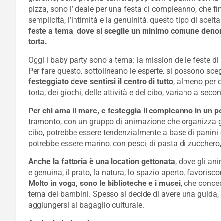
pizza, sono l’ideale per una festa di compleanno, che fin
semplicità, l’intimità e la genuinità, questo tipo di scel
feste a tema, dove si sceglie un minimo comune denominat
torta.
Oggi i baby party sono a tema: la mission delle feste di 
Per fare questo, sottolineano le esperte, si possono scegl
festeggiato deve sentirsi il centro di tutto
, almeno per q
torta, dei giochi, delle attività e del cibo, variano a sec
Per chi ama il mare, e festeggia il compleanno in un pe
tramonto, con un gruppo di animazione che organizza gioc
cibo, potrebbe essere tendenzialmente a base di panini e 
potrebbe essere marino, con pesci, di pasta di zucchero, 
Anche la fattoria è una location gettonata
, dove gli an
e genuina, il prato, la natura, lo spazio aperto, favorisco
Molto in voga, sono le biblioteche e i musei
, che conce
tema dei bambini. Spesso si decide di avere una guida, ch
aggiungersi al bagaglio culturale.