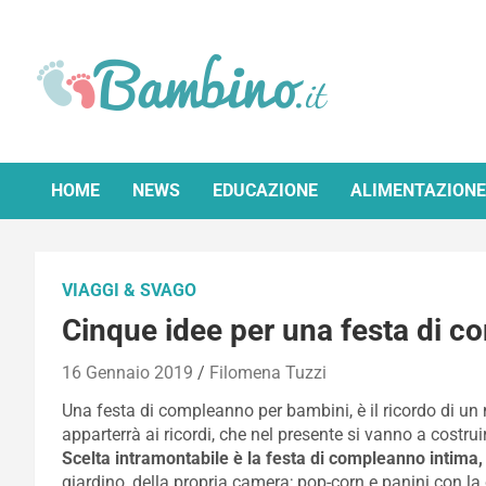
Skip
to
content
Bambino.it
HOME
NEWS
EDUCAZIONE
ALIMENTAZIONE
VIAGGI & SVAGO
Cinque idee per una festa di 
16 Gennaio 2019
Filomena Tuzzi
Una festa di compleanno per bambini, è il ricordo di u
apparterrà ai ricordi, che nel presente si vanno a costrui
Scelta intramontabile è la festa di compleanno intima,
giardino, della propria camera; pop-corn e panini con la 