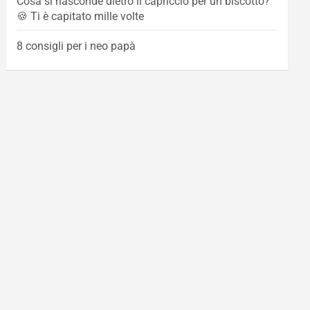
Cosa si nasconde dietro il capriccio per un biscotto?
🍪 Ti è capitato mille volte
8 consigli per i neo papà