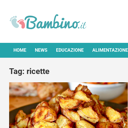
Skip
to
content
Bambino.it
HOME
NEWS
EDUCAZIONE
ALIMENTAZIONE
Tag:
ricette