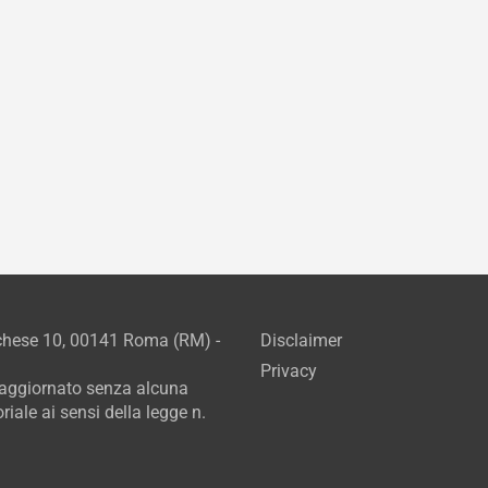
rchese 10, 00141 Roma (RM) -
Disclaimer
Privacy
e aggiornato senza alcuna
iale ai sensi della legge n.