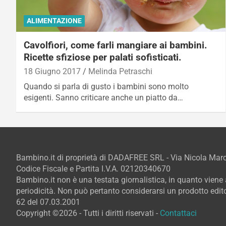
ALIMENTAZIONE
Cavolfiori, come farli mangiare ai bambini.
Ricette sfiziose per palati sofisticati.
18 Giugno 2017
Melinda Petraschi
Quando si parla di gusto i bambini sono molto
esigenti. Sanno criticare anche un piatto da…
Bambino.it di proprietà di DADAFREE SRL - Via Nicola Ma
Codice Fiscale e Partita I.V.A. 02120340670
Bambino.it non è una testata giornalistica, in quanto vien
periodicità. Non può pertanto considerarsi un prodotto editor
62 del 07.03.2001
Copyright ©2026 - Tutti i diritti riservati -
Contattaci