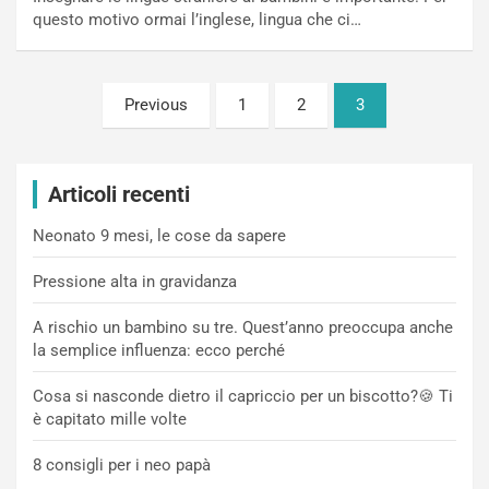
questo motivo ormai l’inglese, lingua che ci…
Paginazione
Previous
1
2
3
degli
articoli
Articoli recenti
Neonato 9 mesi, le cose da sapere
Pressione alta in gravidanza
A rischio un bambino su tre. Quest’anno preoccupa anche
la semplice influenza: ecco perché
Cosa si nasconde dietro il capriccio per un biscotto?🍪 Ti
è capitato mille volte
8 consigli per i neo papà