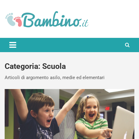
Skip
to
content
Bambino.it
Categoria:
Scuola
Articoli di argomento asilo, medie ed elementari