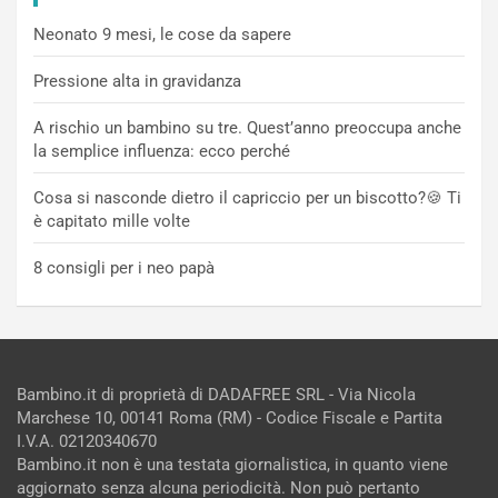
Neonato 9 mesi, le cose da sapere
Pressione alta in gravidanza
A rischio un bambino su tre. Quest’anno preoccupa anche
la semplice influenza: ecco perché
Cosa si nasconde dietro il capriccio per un biscotto?🍪 Ti
è capitato mille volte
8 consigli per i neo papà
Bambino.it di proprietà di DADAFREE SRL - Via Nicola
Marchese 10, 00141 Roma (RM) - Codice Fiscale e Partita
I.V.A. 02120340670
Bambino.it non è una testata giornalistica, in quanto viene
aggiornato senza alcuna periodicità. Non può pertanto