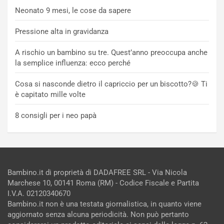
Neonato 9 mesi, le cose da sapere
Pressione alta in gravidanza
A rischio un bambino su tre. Quest’anno preoccupa anche
la semplice influenza: ecco perché
Cosa si nasconde dietro il capriccio per un biscotto?🍪 Ti
è capitato mille volte
8 consigli per i neo papà
Bambino.it di proprietà di DADAFREE SRL - Via Nicola
Marchese 10, 00141 Roma (RM) - Codice Fiscale e Partita
I.V.A. 02120340670
Bambino.it non è una testata giornalistica, in quanto viene
aggiornato senza alcuna periodicità. Non può pertanto