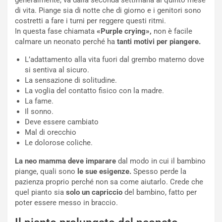
generalmente, va dalla seconda settimana al quinto mese
di vita. Piange sia di notte che di giorno e i genitori sono
costretti a fare i turni per reggere questi ritmi.
In questa fase chiamata
«Purple crying»,
non è facile
calmare un neonato perché ha
tanti motivi per piangere.
L’adattamento alla vita fuori dal grembo materno dove
si sentiva al sicuro.
La sensazione di solitudine.
La voglia del contatto fisico con la madre.
La fame.
Il sonno.
Deve essere cambiato
Mal di orecchio
Le dolorose coliche.
La neo mamma deve imparare
dal modo in cui il bambino
piange, quali sono
le sue
esigenze.
Spesso perde la
pazienza proprio perché non sa come aiutarlo. Crede che
quel pianto sia
solo un capriccio
del bambino, fatto per
poter essere messo in braccio.