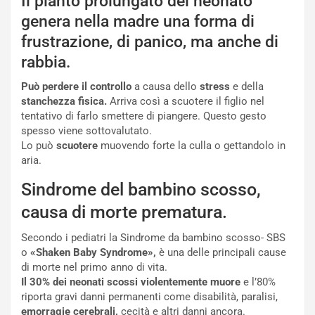
Il pianto prolungato del neonato
genera nella madre una forma di
frustrazione, di panico, ma anche di
rabbia.
Può perdere il controllo
a causa dello
stress
e della
stanchezza fisica.
Arriva così a scuotere il figlio nel
tentativo di farlo smettere di piangere. Questo gesto
spesso viene sottovalutato.
Lo può
scuotere
muovendo forte la culla o gettandolo in
aria.
Sindrome del bambino scosso,
causa di morte prematura.
Secondo i pediatri la Sindrome da bambino scosso- SBS
o
«Shaken Baby Syndrome»,
è una delle principali cause
di morte nel primo anno di vita.
Il 30% dei neonati scossi violentemente muore
e l’80%
riporta gravi danni permanenti come disabilità, paralisi,
emorragie cerebrali,
cecità e altri danni ancora.