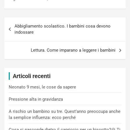
Navigazione
Abbigliamento scolastico. I bambini cosa devono
articoli
indossare
Lettura. Come imparano a leggere i bambini
Articoli recenti
Neonato 9 mesi, le cose da sapere
Pressione alta in gravidanza
A rischio un bambino su tre. Quest’anno preoccupa anche
la semplice influenza: ecco perché
Cosa si nasconde dietro il capriccio per un biscotto?🍪 Ti