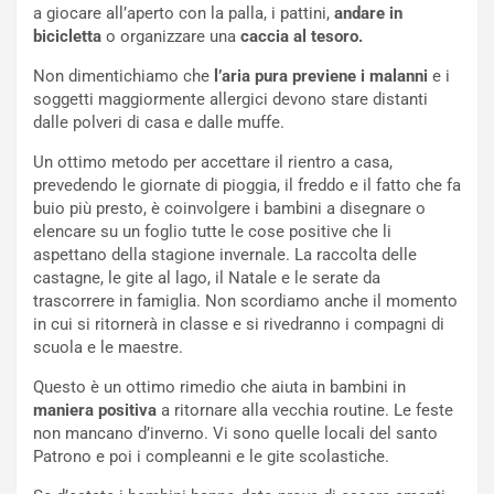
a giocare all’aperto con la palla, i pattini,
andare in
bicicletta
o organizzare una
caccia al tesoro.
Non dimentichiamo che
l’aria pura previene i malanni
e i
soggetti maggiormente allergici devono stare distanti
dalle polveri di casa e dalle muffe.
Un ottimo metodo per accettare il rientro a casa,
prevedendo le giornate di pioggia, il freddo e il fatto che fa
buio più presto, è coinvolgere i bambini a disegnare o
elencare su un foglio tutte le cose positive che li
aspettano della stagione invernale. La raccolta delle
castagne, le gite al lago, il Natale e le serate da
trascorrere in famiglia. Non scordiamo anche il momento
in cui si ritornerà in classe e si rivedranno i compagni di
scuola e le maestre.
Questo è un ottimo rimedio che aiuta in bambini in
maniera positiva
a ritornare alla vecchia routine. Le feste
non mancano d’inverno. Vi sono quelle locali del santo
Patrono e poi i compleanni e le gite scolastiche.