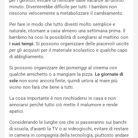
per i genitori, evitare di rientrare dalle vacanze all’ultimo
minuto. Diventerebbe difficile per tutti. I bambini non
riescono velocemente a metabolizzare il cambiamento.
Per fare in modo che tutto diventi molto semplice e
naturale, ritornare a casa almeno una settimana prima. Il
bambino ha così la possibilità di svegliarsi al mattino con
i suoi tempi.
Si possono organizzare delle piacevoli uscite
per gli acquisti per il materiale scolastico e qualche capo
di abbigliamento.
Si possono organizzare dei pomeriggi al cinema con
qualche amichetto o a mangiare la pizza.
Le giornate di
sole
non sono ancora finite, quindi un’ora al mare più
vicino non farà che bene a tutti.
La cosa importante è non rinchiudersi in casa e non
annoiarsi perché tutto ciò mette il malumore e rende
apatici.
Considerando le lunghe ore che si passeranno sui banchi
di scuola, d’avanti la TV o ai videogiochi, evitare di restare
in camera in compagnia della tecnologia, piuttosto andare