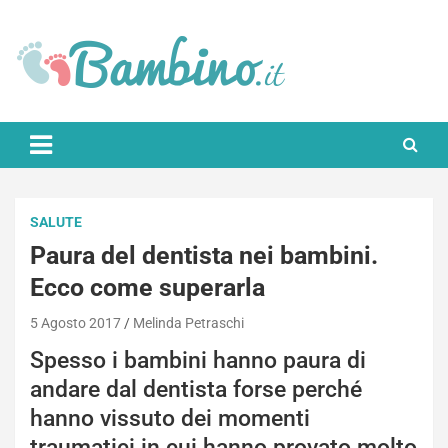
Skip
to
content
Bambino.it
SALUTE
Paura del dentista nei bambini.
Ecco come superarla
5 Agosto 2017
Melinda Petraschi
Spesso i bambini hanno paura di
andare dal dentista forse perché
hanno vissuto dei momenti
traumatici in cui hanno provato molto