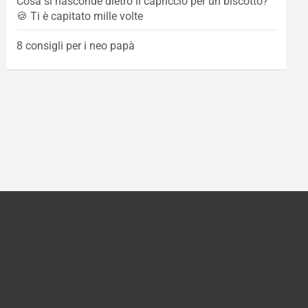
Cosa si nasconde dietro il capriccio per un biscotto?
🍪 Ti è capitato mille volte
8 consigli per i neo papà