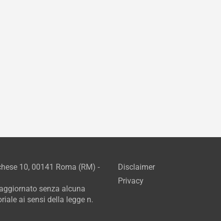
rchese 10, 00141 Roma (RM) -
Disclaimer
Privacy
e aggiornato senza alcuna
iale ai sensi della legge n.