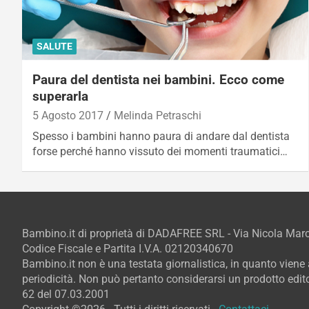
SALUTE
Paura del dentista nei bambini. Ecco come
superarla
5 Agosto 2017
Melinda Petraschi
Spesso i bambini hanno paura di andare dal dentista
forse perché hanno vissuto dei momenti traumatici…
Bambino.it di proprietà di DADAFREE SRL - Via Nicola Ma
Codice Fiscale e Partita I.V.A. 02120340670
Bambino.it non è una testata giornalistica, in quanto vien
periodicità. Non può pertanto considerarsi un prodotto editor
62 del 07.03.2001