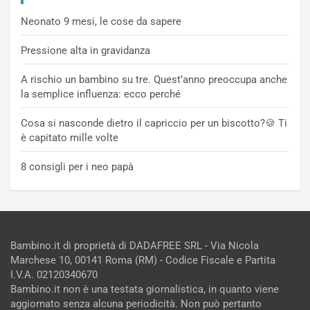
Neonato 9 mesi, le cose da sapere
Pressione alta in gravidanza
A rischio un bambino su tre. Quest’anno preoccupa anche
la semplice influenza: ecco perché
Cosa si nasconde dietro il capriccio per un biscotto?🍪 Ti
è capitato mille volte
8 consigli per i neo papà
Bambino.it di proprietà di DADAFREE SRL - Via Nicola
Marchese 10, 00141 Roma (RM) - Codice Fiscale e Partita
I.V.A. 02120340670
Bambino.it non è una testata giornalistica, in quanto viene
aggiornato senza alcuna periodicità. Non può pertanto