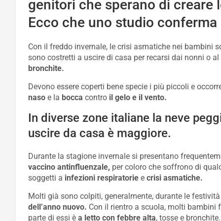
genitori che sperano di creare le
Ecco che uno studio conferma c
Con il freddo invernale, le crisi asmatiche nei bambini s
sono costretti a uscire di casa per recarsi dai nonni o a
bronchite.
Devono essere coperti bene specie i più piccoli e occor
naso
e la
bocca
contro
il gelo e il vento.
In diverse zone italiane la neve peggi
uscire da casa è maggiore.
Durante la stagione invernale si presentano frequentemen
vaccino
antinfluenzale,
per coloro che soffrono di qualc
soggetti a
infezioni respiratorie
e
crisi asmatiche.
Molti già sono colpiti, generalmente, durante le festività 
dell’anno nuovo.
Con il rientro a scuola, molti bambini 
parte di essi è
a letto con febbre alta
, tosse e bronchite.