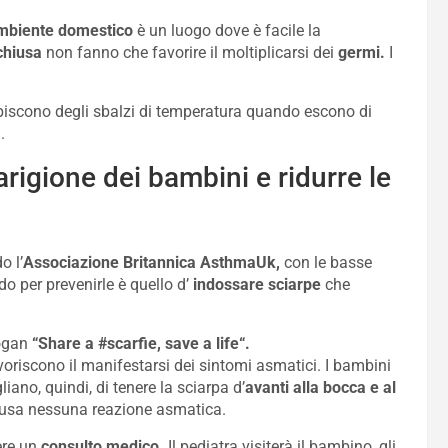
ambiente domestico
è un luogo dove è facile la
chiusa
non fanno che favorire il moltiplicarsi dei
germi.
I
ubiscono degli sbalzi di temperatura quando escono di
.
rigione dei bambini e ridurre le
 l’
Associazione Britannica
AsthmaUk,
con le basse
o per prevenirle è quello d’
indossare sciarpe
che
logan
“Share a #scarfie, save a life“.
voriscono il manifestarsi dei sintomi asmatici. I bambini
liano, quindi, di tenere la sciarpa d’
avanti alla bocca e al
causa nessuna reazione asmatica.
ere un
consulto medico.
Il pediatra visiterà il bambino, gli