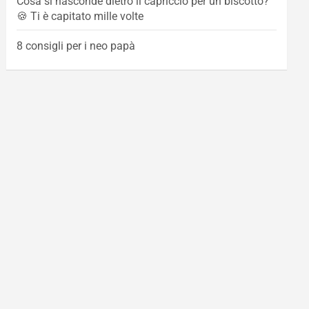
Cosa si nasconde dietro il capriccio per un biscotto?
🍪 Ti è capitato mille volte
8 consigli per i neo papà