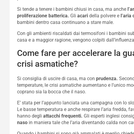
Si tende a tenere i bambini chiusi in casa, ma anche
l’
proliferazione batterica.
Gli
acari
della polvere e
l’aria 
bambini dentro casa continuano a stare male.
Con gli ambienti riscaldati dai termosifoni i bambini s
casa e a maggior ragione, vengono colpiti dall’influenza
Come fare per accelerare la gua
crisi asmatiche?
Si consiglia di uscire di casa, ma con
prudenza.
Secondo
temperature, le crisi asmatiche aumentano e l’unico mod
coprano sia la bocca che il naso.
E’ stata per l’appunto lanciata una campagna con lo s
Le basse temperatura e anche respirare l’aria fredda, fa
hanno degli
attacchi frequenti.
Gli esperti inglesi consig
naso
in maniera tale che l’aria diventando calda non 
Quando i bambini si sono già ammalati è meglio chied