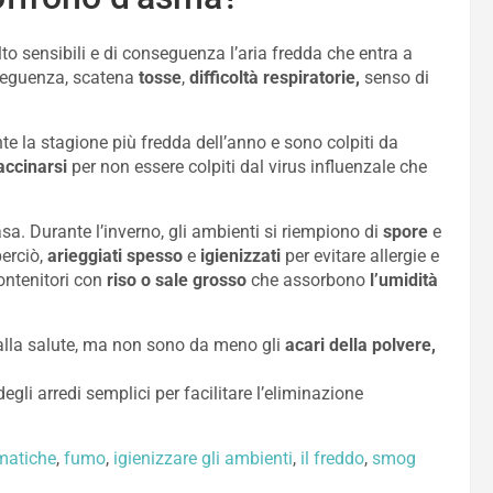
o sensibili e di conseguenza l’aria fredda che entra a
eguenza, scatena
tosse
,
difficoltà respiratorie,
senso di
e la stagione più fredda dell’anno e sono colpiti da
accinarsi
per non essere colpiti dal virus influenzale che
sa. Durante l’inverno, gli ambienti si riempiono di
spore
e
perciò,
arieggiati spesso
e
igienizzati
per evitare allergie e
ontenitori con
riso o sale grosso
che assorbono
l’umidità
 alla salute, ma non sono da meno gli
acari della polvere,
egli arredi semplici per facilitare l’eliminazione
smatiche
,
fumo
,
igienizzare gli ambienti
,
il freddo
,
smog