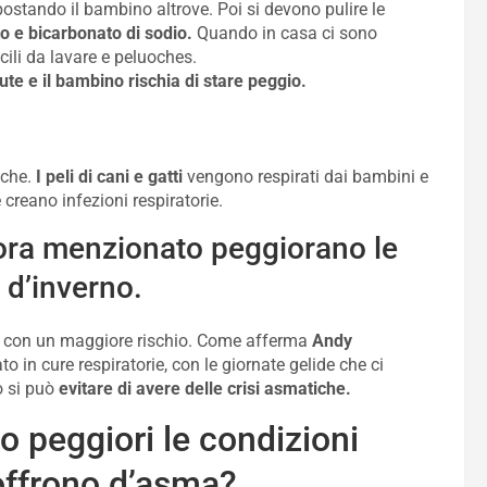
postando il bambino altrove. Poi si devono pulire le
o e bicarbonato di sodio.
Quando in casa ci sono
cili da lavare e peluoches.
ute e il bambino rischia di stare peggio.
iche.
I peli di cani e gatti
vengono respirati dai bambini e
 creano infezioni respiratorie.
 ora menzionato peggiorano le
 d’inverno.
oni con un maggiore rischio. Come afferma
Andy
 in cure respiratorie, con le giornate gelide che ci
o si può
evitare di avere delle crisi asmatiche.
o peggiori le condizioni
soffrono d’asma?