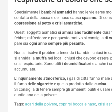
Specialmente
i bambini asmatici
hanno le vie aeree molt
contatto della bocca e del naso causa
spasmo.
Di cons
oppressione al petto
e
crisi asmatiche.
Questi soggetti asmatici
si ammalano facilmente
durant
febbre, raffreddore e per questo motivo si consiglia di
v
pare sia
ogni anno sempre più pesante.
Non si risolve il problema tenendo i bambini chiusi in ca
si annida la
muffa
nei locali chiusi che devono essere, 
crisi respiratorie. Sono utili i
deumidificatori
e anche i c
accumulata.
L’inquinamento atmosferico,
i gas di città fanno male
il fumo delle
sigarette
e quello prodotto dalla
cucina.
Si consiglia di tenere sempre gli ambienti puliti e usare d
quotidiana della polvere.
Tags:
acari della polvere
,
coprirsi bocca e naso
,
crisi a