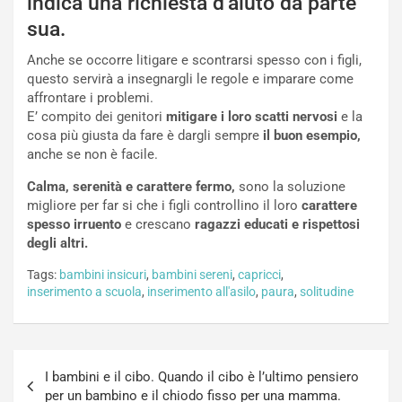
indica una richiesta d’aiuto da parte
sua.
Anche se occorre litigare e scontrarsi spesso con i figli,
questo servirà a insegnargli le regole e imparare come
affrontare i problemi.
E’ compito dei genitori
mitigare i loro scatti nervosi
e la
cosa più giusta da fare è dargli sempre
il buon esempio,
anche se non è facile.
Calma, serenità e carattere fermo,
sono la soluzione
migliore per far si che i figli controllino il loro
carattere
spesso irruento
e crescano
ragazzi educati e rispettosi
degli altri.
Tags:
bambini insicuri
,
bambini sereni
,
capricci
,
inserimento a scuola
,
inserimento all'asilo
,
paura
,
solitudine
Navigazione
I bambini e il cibo. Quando il cibo è l’ultimo pensiero
articoli
per un bambino e il chiodo fisso per una mamma.