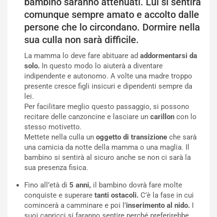
bambino saranno attenuati. Lui si sentirà
comunque sempre amato e accolto dalle
persone che lo circondano. Dormire nella
sua culla non sarà difficile.
La mamma lo deve fare abituare ad
addormentarsi da
solo.
In questo modo lo aiuterà a diventare
indipendente e autonomo. A volte una madre troppo
presente cresce figli insicuri e dipendenti sempre da
lei.
Per facilitare meglio questo passaggio, si possono
recitare delle canzoncine e lasciare un
carillon
con lo
stesso motivetto.
Mettete nella culla un
oggetto di transizione
che sarà
una camicia da notte della mamma o una maglia. Il
bambino si sentirà al sicuro anche se non ci sarà la
sua presenza fisica.
Fino all’età di
5 anni,
il bambino dovrà fare molte
conquiste e superare
tanti ostacoli.
C’è la fase in cui
comincerà a camminare e poi l’
inserimento al nido.
I
suoi capricci si faranno sentire perché preferirebbe