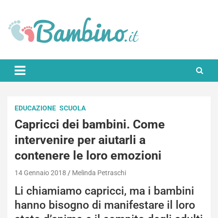
Skip
to
content
Bambino.it
EDUCAZIONE
SCUOLA
Capricci dei bambini. Come
intervenire per aiutarli a
contenere le loro emozioni
14 Gennaio 2018
Melinda Petraschi
Li chiamiamo capricci, ma i bambini
hanno bisogno di manifestare il loro