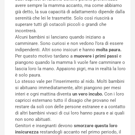
avere sempre la mamma accanto, ma come abbiamo
già detto, la sua capacità di adattamento dipende dalla
serenità che lei le trasmette. Solo così riuscirà a
superare tutti gli ostacoli piccoli o grandi che
incontrerà.
Alcuni bambini si lanciano quando iniziano a
camminare. Sono curiosi e non vedono l’ora di essere
indipendenti. Altri sono insicuri e hanno
molta paura.
Per questo motivo tardano a
muovere i primi passi
e
piangono quando la mamma li vuole fare camminare o
lascia loro la mano. Appaiono pigri, ma in realtà la loro
è solo paura.
Lo stesso vale per l’inserimento al nido. Molti bambini
si abituano immediatamente, altri piangono per mesi
interi e ogni mattina diventa
un vero incubo.
Con i loro
capricci esternano tutto il disagio che provano nel
restare da soli con delle persone estranee e a contatto
di altri bambini vivaci di cui loro hanno paura e ai quali
non sono abituati.
Genitori e insegnanti devono
smorzare questa loro
insicurezza
restandogli accanto nel primo periodo, il