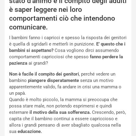
stato d’animo e il compito degli adulti
è saper leggere nei loro
comportamenti ciò che intendono
comunicare.
I bambini fanno i capricci e spesso la risposta dei genitori
è quella di sgridarli e metterli in punizione.
E’ questo che i
bambini si aspettano?
Cosa vogliono dirci assumendo
comportamenti capricciosi che spesso
fanno perdere la
pazienza
ai grandi?
Non è facile il compito dei genitori
, perché vedere un
bambino
piangere disperatamente
senza un motivo
apparentemente valido, fa andare in crisi una mamma o
un papà.
Quando è molto piccolo, la mamma si preoccupa che
possa stare male, non potendo esprimersi e quindi
esternare
il motivo della sua sofferenza.
Crescendo, però,
capita che il bambino continui a essere capriccioso e
allora i grandi pensano di aver sbagliato qualcosa nella
sua
educazione.