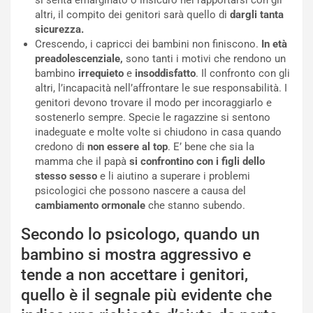
si senta emarginato o insicuro nel rapportarsi con gli
altri, il compito dei genitori sarà quello di
dargli tanta
sicurezza.
Crescendo, i capricci dei bambini non finiscono.
In età
preadolescenziale,
sono tanti i motivi che rendono un
bambino
irrequieto
e
insoddisfatto
. Il confronto con gli
altri, l’incapacità nell’affrontare le sue responsabilità. I
genitori devono trovare il modo per incoraggiarlo e
sostenerlo sempre. Specie le ragazzine si sentono
inadeguate e molte volte si chiudono in casa quando
credono di
non essere al top
. E’ bene che sia la
mamma che il papà
si confrontino con i figli dello
stesso sesso
e li aiutino a superare i problemi
psicologici che possono nascere a causa del
cambiamento ormonale
che stanno subendo.
Secondo lo psicologo, quando un
bambino si mostra aggressivo e
tende a non accettare i genitori,
quello è il segnale più evidente che