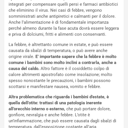
integrati per compensare quelli persi e farmaci antibiotici
che eliminino il virus. Nei casi di febbre, vengono
somministrati anche antipiretici e calmanti per il dolore.
Anche l’alimentazione è di fondamentale importanza
perché almeno durante la fase acuta dovrà essere leggera
e priva di dolciumi, fritti e alimenti con conservanti.
La febbre, è altrettanto comune in estate, e può essere
causata da sbalzi di temperatura, o può avere anche
origine virale.
E’ importante sapere che la febbre è molto
comune i bambini sono molto inclini a contrarla, anche a
causa del caldo.
Altro fattore è il cosiddetto colpo di
calore altrimenti apostrofato come insolazione; molto
spesso nonostante le precauzioni, i bambini possono
scottarsi e manifestare nausea, vomito e febbre.
Altra problematica che riguarda i bambini d’estate, è
quella dell’otite: trattasi di una patologia inerente
all’orecchio interno o esterno,
che può portare dolore,
gonfiore, nevralgia e anche febbre. L’otite è
un’infiammazione, che può essere causata dagli sbalzi di
temperatura, dall’esposizione costante all’aria