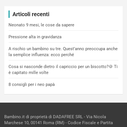
Articoli recenti
Neonato 9 mesi, le cose da sapere
Pressione alta in gravidanza
A rischio un bambino su tre. Quest’anno preoccupa anche
la semplice influenza: ecco perché
Cosa si nasconde dietro il capriccio per un biscotto?🍪 Ti
è capitato mille volte
8 consigli per i neo papà
Bambino.it di proprietà di DADAFREE SRL - Via Nicola
Marchese 10, 00141 Roma (RM) - Codice Fiscale e Partita