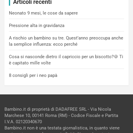
Articoli recenti
Neonato 9 mesi, le cose da sapere
Pressione alta in gravidanza
A rischio un bambino su tre. Quest’anno preoccupa anche
la semplice influenza: ecco perché
Cosa si nasconde dietro il capriccio per un biscotto?🍪 Ti
è capitato mille volte
8 consigli per i neo papà
Bambino.it di proprietà di DADAFREE SRL - Via Nicola
Marchese 10, 00141 Roma (RM) - Codice Fiscale e Partita
I.V.A. 02120340670
Bambino.it non è una testata giornalistica, in quanto viene