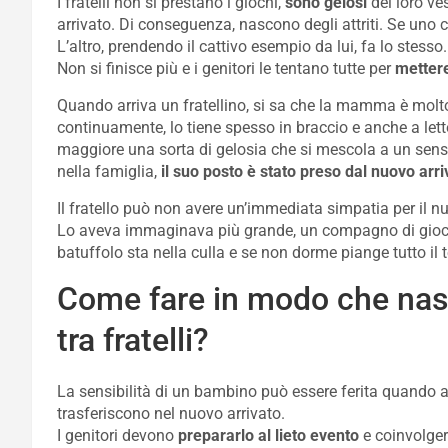
I fratelli non si prestano i giochi,
sono gelosi
dei loro ve
arrivato. Di conseguenza, nascono degli attriti. Se un
L’altro, prendendo il cattivo esempio da lui, fa lo stesso.
Non si finisce più e i genitori le tentano tutte per
mettere 
Quando arriva un fratellino, si sa che la mamma è molto
continuamente, lo tiene spesso in braccio e anche a letto
maggiore una sorta di gelosia che si mescola a un sen
nella famiglia,
il suo posto è stato preso dal nuovo arri
Il fratello può non avere un’immediata simpatia per il n
Lo aveva immaginava più grande, un compagno di giochi 
batuffolo sta nella culla e se non dorme piange tutto il
Come fare in modo che nas
tra fratelli?
La sensibilità di un bambino può essere ferita quando all
trasferiscono nel nuovo arrivato.
I genitori devono
prepararlo al lieto evento
e coinvolgerl