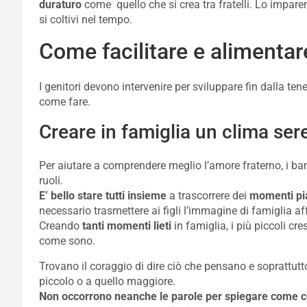
duraturo
come quello che si crea tra fratelli. Lo impar
si coltivi nel tempo.
Come facilitare e alimentare 
I genitori devono intervenire per sviluppare fin dalla ten
come fare.
Creare in famiglia un clima ser
Per aiutare a comprendere meglio l’amore fraterno, i bam
ruoli.
E’ bello stare tutti insieme
a trascorrere dei
momenti pia
necessario trasmettere ai figli l’immagine di famiglia aff
Creando
tanti momenti lieti
in famiglia, i più piccoli c
come sono.
Trovano il coraggio di dire ciò che pensano e soprattut
piccolo o a quello maggiore.
Non occorrono neanche le parole per spiegare come com