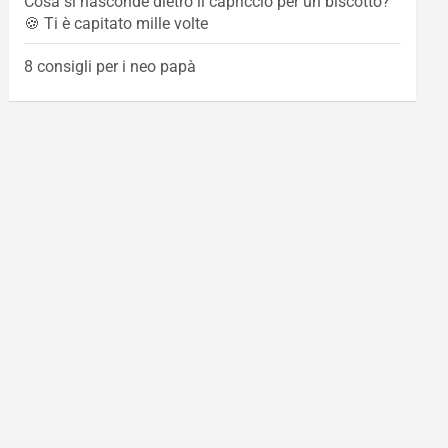
Cosa si nasconde dietro il capriccio per un biscotto?
🍪 Ti è capitato mille volte
8 consigli per i neo papà