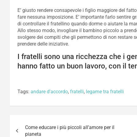
E’ giusto rendere consapevole i figlio maggiore del fatt
fare nessuna imposizione. E’ importante farlo sentire 
di controllare il fratellino quando dorme o aiutare la 
Allo stesso modo, invogliare il bambino piccolo a prend
svolgere dei compiti che gli permettono di non restare
prendere delle iniziative.
I fratelli sono una ricchezza che i g
hanno fatto un buon lavoro, con il tem
Tags:
andare d'accordo
,
fratelli
,
legame tra fratelli
Navigazione
Come educare i più piccoli all’amore per il
articoli
pianeta