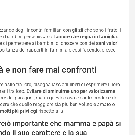
zzando degli incontri familiari con
gli zii
che sono i fratelli
he i bambini percepiscano
l’amore che regna in famiglia.
e di permettere ai bambini di crescere con dei
sani valori
.
mportanza dei rapporti in famiglia e così facendo, cresce
tà e non fare mai confronti
e astio tra loro, bisogna lasciarli liberi di esprimere il loro
rli tra loro.
Evitare di sminuirne uno per valorizzarne
sempre dei paragoni, ma in questo caso è controproducente.
redere che quello maggiore sia più ben voluto e amato o
molti più privilegi
rispetto a lui.
perciò importante che mamma e papà si
o il suo carattere e la sua