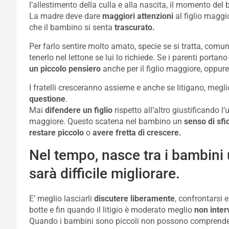
l’allestimento della culla e alla nascita, il momento del 
La madre deve dare
maggiori attenzioni
al figlio maggio
che il bambino si senta
trascurato.
Per farlo sentire molto amato, specie se si tratta, comu
tenerlo nel lettone se lui lo richiede. Se i parenti portan
un piccolo pensiero
anche per il figlio maggiore, oppure
I fratelli cresceranno assieme e anche se litigano, megli
questione
.
Mai
difendere un figlio
rispetto all’altro giustificando l
maggiore. Questo scatena nel bambino un
senso di sfi
restare piccolo
o
avere fretta di crescere.
Nel tempo, nasce tra i bambini 
sarà difficile migliorare.
E’ meglio lasciarli
discutere liberamente
, confrontarsi 
botte e fin quando il litigio è moderato meglio
non inter
Quando i bambini sono piccoli non possono comprende