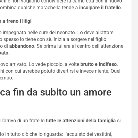
stiti e non vogliono condividere la cameretta con il nuovo
o combina qualche marachella tende a
incolpare il fratello
.
a freno i litigi
.
 impegnata nelle cure del neonato. Lo deve allattare
 spesso lo tiene con sè. Inizia a sorgere nel figlio
so di
abbandono
. Se prima lui era al centro dell’attenzione
vato.
uovo arrivato. Lo vede piccolo, a volte
brutto e indifeso
.
con cui avrebbe potuto divertirsi e invece niente. Quel
 tempo.
ca fin da subito un amore
’arrivo di un fratello
tutte le attenzioni della famiglia
si
o in tutto ciò che lo riguarda: l’acquisto dei vestitini,