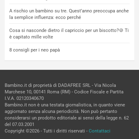
A rischio un bambino su tre. Quest’anno preoccupa anche
la semplice influenza: ecco perché
Cosa si nasconde dietro il capriccio per un biscotto?🍪 Ti
è capitato mille volte
8 consigli per i neo papà
Bambino.it di proprietà di DADAFREE SRL - Via Nicola
Marchese 10, 00141 Roma (RM) - Codice Fiscale e Partita
I.V.A. 02120340670
Bambino.it non è una testata giornalistica, in quanto viene
aggiornato senza alcuna periodicità. Non può pertanto
considerarsi un prodotto editoriale ai sensi della legge n. 62
del 07.03.2001
Copyright ©2026 - Tutti i diritti riservati -
Contattaci