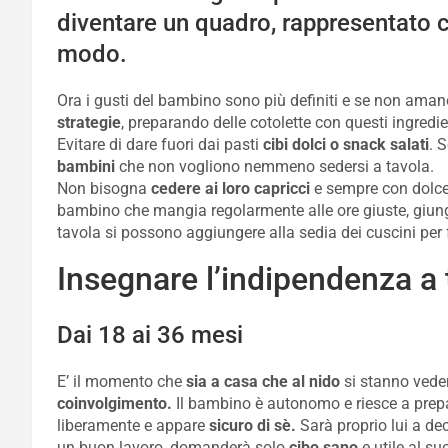
diventare un quadro, rappresentato c
modo.
Ora i gusti del bambino sono più definiti e se non amano
strategie
, preparando delle cotolette con questi ingredient
Evitare di dare fuori dai pasti
cibi dolci o snack salati
. 
bambini
che non vogliono nemmeno sedersi a tavola.
Non bisogna
cedere ai loro capricci
e sempre con dolcez
bambino che mangia regolarmente alle ore giuste, giunge
tavola si possono aggiungere alla sedia dei cuscini per 
Insegnare l’indipendenza a 
Dai 18 ai 36 mesi
E’ il momento che
sia a casa che al nido
si stanno veden
coinvolgimento.
Il bambino è autonomo e riesce a prepa
liberamente e appare
sicuro di sè.
Sarà proprio lui a de
un buon lavoro, domanderà solo
cibo sano
e utile al s