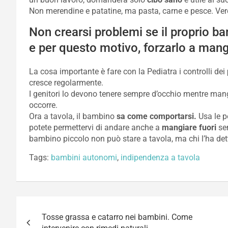
Non merendine e patatine, ma pasta, carne e pesce. Verdu
Non crearsi problemi se il proprio ba
e per questo motivo, forzarlo a mangia
La cosa importante è fare con la Pediatra i controlli dei
cresce regolarmente.
I genitori lo devono tenere sempre d’occhio mentre mangia 
occorre.
Ora a tavola, il bambino
sa come comportarsi.
Usa le p
potete permettervi di andare anche a
mangiare fuori
sen
bambino piccolo non può stare a tavola, ma chi l’ha det
Tags:
bambini autonomi
,
indipendenza a tavola
Navigazione
Tosse grassa e catarro nei bambini. Come
articoli