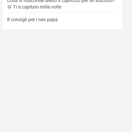
Cosa si nasconde dietro il capriccio per un biscotto?
🍪 Ti è capitato mille volte
8 consigli per i neo papà