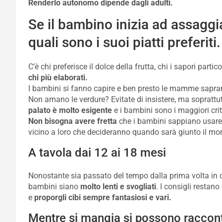
Renderlo autonomo dipende dagli adulti.
Se il bambino inizia ad assaggia
quali sono i suoi piatti preferiti.
C’è chi preferisce il dolce della frutta, chi i sapori parti
chi più elaborati.
I bambini si fanno capire e ben presto le mamme sapr
Non amano le verdure? Evitate di insistere, ma soprattu
palato è molto esigente
e i bambini sono i maggiori critic
Non bisogna avere fretta
che i bambini sappiano usare 
vicino a loro che decideranno quando sarà giunto il mo
A tavola dai 12 ai 18 mesi
Nonostante sia passato del tempo dalla prima volta in cu
bambini siano
molto lenti e svogliati
. I consigli restan
e
proporgli cibi sempre fantasiosi e vari.
Mentre si mangia si possono raccontar