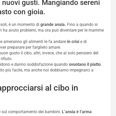
 nuovi gusti. Mangiando sereni
sto con gioia.
soli, è un momento di
grande ansia.
Fino a quando si
 non ha avuto problemi, ma ora può diventare per le mamme
e ameranno gli alimenti le fa andare
in crisi
e di
ver preparare per farglielo amare.
buon gusto il cibo, altri, invece, che al solo pensiero del
ifiuto.
ridono e danno soddisfazione quando
svuotano il piatto
.
utto più facile, ma anche noi dobbiamo impegnarci a
pprocciarsi al cibo in
sce sul comportamento dei bambini.
L’ansia è l’arma