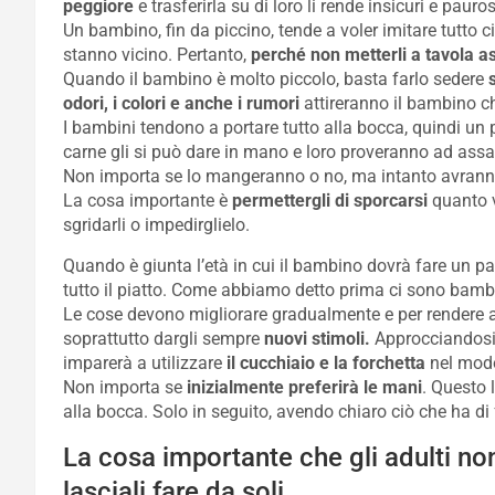
peggiore
e trasferirla su di loro li rende insicuri e pauros
Un bambino, fin da piccino, tende a voler imitare tutto ciò 
stanno vicino. Pertanto,
perché non metterli a tavola a
Quando il bambino è molto piccolo, basta farlo sedere
odori, i colori e anche i rumori
attireranno il bambino ch
I bambini tendono a portare tutto alla bocca, quindi un 
carne gli si può dare in mano e loro proveranno ad assa
Non importa se lo mangeranno o no, ma intanto avranno 
La cosa importante è
permettergli di sporcarsi
quanto v
sgridarli o impedirglielo.
Quando è giunta l’età in cui il bambino dovrà fare un p
tutto il piatto. Come abbiamo detto prima ci sono bambi
Le cose devono migliorare gradualmente e per rendere
soprattutto dargli sempre
nuovi stimoli.
Approcciandosi a
imparerà a utilizzare
il cucchiaio e la
forchetta
nel modo
Non importa se
inizialmente preferirà le mani
. Questo 
alla bocca. Solo in seguito, avendo chiaro ciò che ha di 
La cosa importante che gli adulti no
lasciali fare da soli.