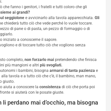
i.
che fanno i genitori, i fratelli e tutti coloro che gli
ssieme ai grandi?
sul seggiolone
e avvicinarlo alla tavola apparecchiata.
Gli
e chiederà tutto ciò che vede perché lo vuole toccare.
pezzo di pane o di pasta, un pezzo di formaggio o di
ggiarlo.
iniziato a conoscerne il sapore.
ogliono e di toccare tutto ciò che vogliono senza
asto completo,
non forzarlo mai
pretendendo che finisca
ni più mangioni e altri
più svogliati.
 autonomi i bambini, bisogna
armarsi di tanta pazienza
e
lla tavola e a tutto ciò che c’è, il bambino, man mano,
 giusto.
lo aiuta a conoscere la
consistenza
di ciò che porta poi
fronte si aiuterà con le posate giuste.
n li perdano mai d’occhio, ma bisogna