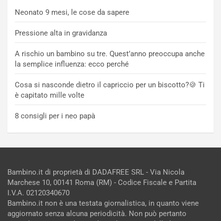
Neonato 9 mesi, le cose da sapere
Pressione alta in gravidanza
A rischio un bambino su tre. Quest’anno preoccupa anche
la semplice influenza: ecco perché
Cosa si nasconde dietro il capriccio per un biscotto?🍪 Ti
è capitato mille volte
8 consigli per i neo papà
Bambino.it di proprietà di DADAFREE SRL - Via Nicola
Marchese 10, 00141 Roma (RM) - Codice Fiscale e Partita
I.V.A. 02120340670
Bambino.it non è una testata giornalistica, in quanto viene
aggiornato senza alcuna periodicità. Non può pertanto