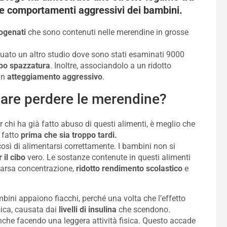
e comportamenti aggressivi dei bambini.
rogenati
che sono contenuti nelle merendine in grosse
tuato un altro studio dove sono stati esaminati 9000
bo
spazzatura
. Inoltre, associandolo a un ridotto
 un
atteggiamento aggressivo
.
iare perdere le merendine?
r chi ha già fatto abuso di questi alimenti, è meglio che
 fatto
prima che sia troppo tardi.
osì di alimentarsi correttamente. I bambini non si
 il cibo
vero. Le sostanze contenute in questi alimenti
arsa concentrazione,
ridotto rendimento scolastico
e
bini appaiono fiacchi, perché una volta che l’effetto
sica, causata dai
livelli di insulina
che scendono.
nche facendo una leggera attività fisica. Questo accade