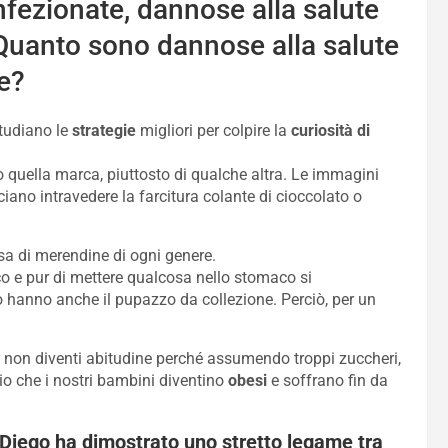
fezionate, dannose alla salute
 Quanto sono dannose alla salute
e?
studiano le
strategie
migliori per colpire la
curiosità di
quella marca, piuttosto di qualche altra. Le immagini
ciano intravedere la farcitura colante di cioccolato o
nsa di merendine di ogni genere.
o e pur di mettere qualcosa nello stomaco si
 hanno anche il pupazzo da collezione. Perciò, per un
 non diventi abitudine perché assumendo troppi zuccheri,
chio che i nostri bambini diventino
obesi
e soffrano fin da
an Diego ha dimostrato uno stretto legame tra