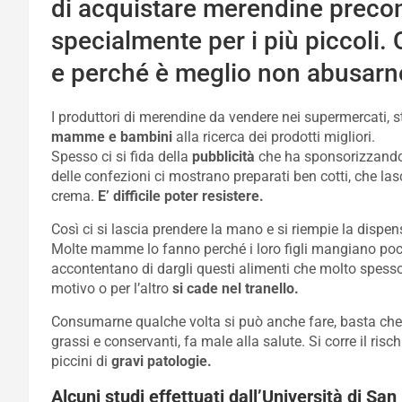
di acquistare merendine precon
specialmente per i più piccoli.
e perché è meglio non abusarn
I produttori di merendine da vendere nei supermercati, 
mamme
e bambini
alla ricerca dei prodotti migliori.
Spesso ci si fida della
pubblicità
che ha sponsorizzando 
delle confezioni ci mostrano preparati ben cotti, che las
crema.
E’ difficile poter resistere.
Così ci si lascia prendere la mano e si riempie la dispe
Molte mamme lo fanno perché i loro figli mangiano poc
accontentano di dargli questi alimenti che molto spesso
motivo o per l’altro
si cade nel tranello.
Consumarne qualche volta si può anche fare, basta che
grassi e conservanti, fa male alla salute. Si corre il ris
piccini di
gravi patologie.
Alcuni studi effettuati dall’Università di S