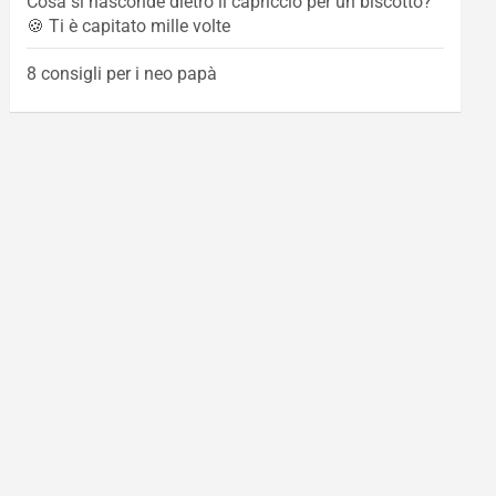
Cosa si nasconde dietro il capriccio per un biscotto?
🍪 Ti è capitato mille volte
8 consigli per i neo papà