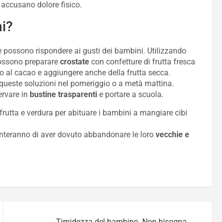
accusano dolore fisico.
i?
possono rispondere ai gusti dei bambini. Utilizzando
ossono preparare
crostate
con confetture di frutta fresca
o al cacao e aggiungere anche della frutta secca.
queste soluzioni nel pomeriggio o a metà mattina.
ervare in
bustine trasparenti
e portare a scuola.
frutta e verdura per abituare i bambini a mangiare cibi
menteranno di aver dovuto abbandonare le loro
vecchie e
Timidezza del bambino. Non bisogna