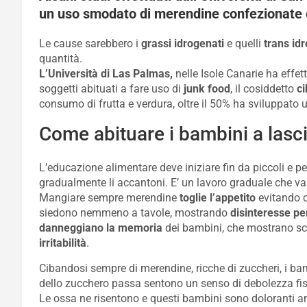
un uso smodato di merendine confezionate 
Le cause sarebbero i
grassi idrogenati
e quelli
trans id
quantità.
L’Università di Las Palmas,
nelle Isole Canarie ha effet
soggetti abituati a fare uso di
junk food
, il cosiddetto
ci
consumo di frutta e verdura, oltre il 50% ha sviluppato
Come abituare i bambini a lasc
L’educazione alimentare deve iniziare fin da piccoli e pe
gradualmente li accantoni. E’ un lavoro graduale che va
Mangiare sempre merendine
toglie l’appetito
evitando c
siedono nemmeno a tavole, mostrando
disinteresse per
danneggiano la memoria
dei bambini, che mostrano sc
irritabilità
.
Cibandosi sempre di merendine, ricche di zuccheri, i bam
dello zucchero passa sentono un senso di debolezza fi
Le ossa ne risentono e questi bambini sono doloranti a