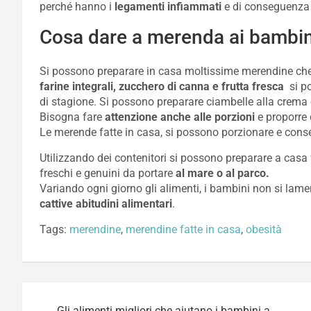
perché hanno i
legamenti infiammati
e di conseguenza 
Cosa dare a merenda ai bambin
Si possono preparare in casa moltissime merendine che 
farine integrali, zucchero di canna e frutta fresca
si p
di stagione. Si possono preparare ciambelle alla crema 
Bisogna fare
attenzione anche alle porzioni
e proporre 
Le merende fatte in casa, si possono porzionare e cons
Utilizzando dei contenitori si possono preparare a casa 
freschi e genuini da portare
al mare o al parco.
Variando ogni giorno gli alimenti, i bambini non si la
cattive abitudini alimentari
.
Tags:
merendine
,
merendine fatte in casa
,
obesità
Navigazione
Gli alimenti migliori che aiutano i bambini a