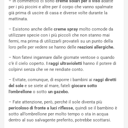
– In commercio ci sono
creme solari per il viso
adatte
per i più piccini e altre per il corpo che vanno spalmate
già prima di uscire di casa e diverse volte durante la
mattinata.
– Esistono anche delle
creme spray
molto comode da
utilizzare specie con i più piccoli che non stanno mai
fermi, ma prima di utilizzarli provateli su un punto della
loro pelle per vedere se hanno delle
reazioni allergiche.
– Non fatevi ingannare dalle giornate ventose o quando
c’è il cielo coperto.
I raggi ultravioletti
hanno il potere di
colpirvi senza che ve ne rendiate conto.
– Evitate, comunque, di esporre i bambini ai
raggi diretti
del sole
e se siete al mare, fateli
giocare sotto
l’ombrellone
o sotto
un gazebo.
– Fate attenzione, però, perché il sole diventa più
pericoloso di fronte a luci riflesse,
quindi se il bambino è
sotto all’ombrellone per molto tempo o sta in acqua
dentro al suo salvagente preferito, potrebbe scottarsi.