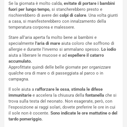
Se la giornata è molto calda,
evitate di portare i bambini
fuori per lungo tempo,
si stancherebbero presto e
rischierebbero di avere dei
colpi di calore
. Una volta giunti
a casa, si manifesterebbero con innalzamento della
temperatura corporea e malessere.
Stare all’aria aperta fa molto bene ai bambini e
specialmente
l’aria di mare
aiuta coloro che soffrono di
allergie e durante l’inverno si ammalano spesso.
Lo iodio
aiuta a liberare le mucose e ad
espellere il catarro
accumulato.
Approfittate quindi delle belle giornate per organizzare
qualche ora di mare o di passeggiata al parco o in
campagna.
Il sole aiuta a
rafforzare le ossa
,
stimola le difese
immunitarie
e accelera la chiusura della
fontanella
che si
trova sulla testa del neonato. Non esagerate, però, con
l’esposizione ai raggi solari, dovete preferire le ore in cui
il sole non è cocente.
Sono indicate le ore mattutine o del
tardo pomeriggio.