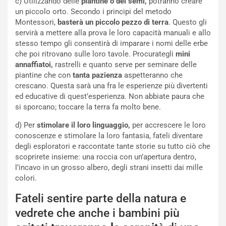
c) Utilizzando delle
piantine o dei semi,
potranno creare
un piccolo orto. Secondo i principi del metodo
Montessori,
basterà un piccolo pezzo di terra
. Questo gli
servirà a mettere alla prova le loro capacità manuali e allo
stesso tempo gli consentirà di imparare i nomi delle erbe
che poi ritrovano sulle loro tavole. Procurategli
mini
annaffiatoi,
rastrelli e quanto serve per seminare delle
piantine che con
tanta pazienza
aspetteranno che
crescano. Questa sarà una fra le esperienze più divertenti
ed educative di quest’esperienza. Non abbiate paura che
si sporcano; toccare la terra fa molto bene.
d) Per
stimolare il loro linguaggio,
per accrescere le loro
conoscenze e stimolare la loro fantasia, fateli diventare
degli esploratori e raccontate tante storie su tutto ciò che
scoprirete insieme: una roccia con un’apertura dentro,
l’incavo in un grosso albero, degli strani insetti dai mille
colori.
Fateli sentire parte della natura e
vedrete che anche i bambini più