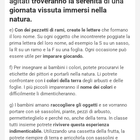
agitati
troveranno la serenità
di una
giornata vissuta immersi nella
natura.
e)
Con dei pezzetti di rami, create le lettere
che formano
il loro nome. Su ogni oggetto che incontrerete poggiate la
prima lettera del loro nome, ad esempio la S su un sasso,
la R su un ramo e la F su una foglia. Ogni occasione può
essere utile per
imparare giocando.
f) Per insegnare ai bambini i colori, potete procurarvi le
etichette dei pittori e portarli nella natura. Li potrete
confrontare con
i colori della terra
degli arbusti e delle
foglie. I più piccoli impareranno il
nome dei colori
e
difficilmente li dimenticheranno.
g) I bambini amano
raccogliere gli oggetti
e se vorranno
portare con sè sassolini, piante, pezzi di arbusto,
permetteteglielo e perché no, anche della terra. In classe
tutti insieme potrete
rivivere questa esperienza
indimenticabile.
Utilizzando una cassetta della frutta, la
potrete riempire di terra e arricchirla con sassolini e