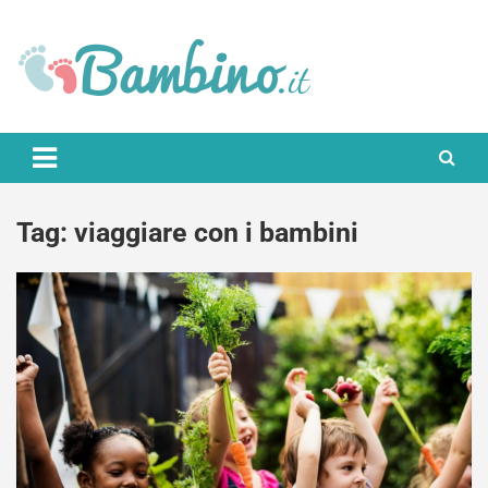
Skip
to
content
Bambino.it
Tag:
viaggiare con i bambini