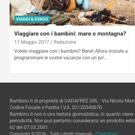
VIAGGI & SVAGO
Viaggiare con i bambini: mare o montagna?
11 Maggio 2017
Redazione
Volete viaggiare con i bambini? Bene! Allora iniziate a
programmare le vostre vacanze con un po’…
Bambino.it di proprietà di DADAFREE SRL - Via Nicola Ma
Codice Fiscale e Partita I.V.A. 02120340670
Bambino.it non è una testata giornalistica, in quanto vien
periodicità. Non può pertanto considerarsi un prodotto editor
62 del 07.03.2001
Copyright ©2026 - Tutti i diritti riservati -
Contattaci