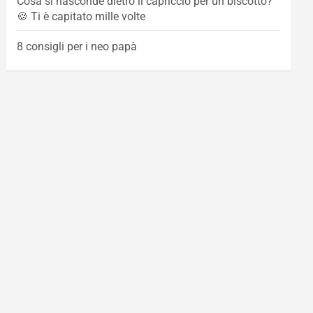
Cosa si nasconde dietro il capriccio per un biscotto?
🍪 Ti è capitato mille volte
8 consigli per i neo papà