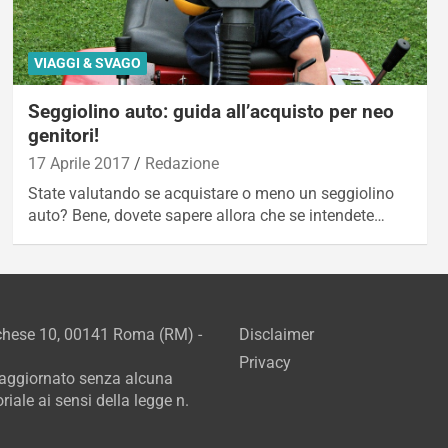
VIAGGI & SVAGO
Seggiolino auto: guida all’acquisto per neo
genitori!
17 Aprile 2017
Redazione
State valutando se acquistare o meno un seggiolino
auto? Bene, dovete sapere allora che se intendete…
rchese 10, 00141 Roma (RM) -
Disclaimer
Privacy
e aggiornato senza alcuna
iale ai sensi della legge n.