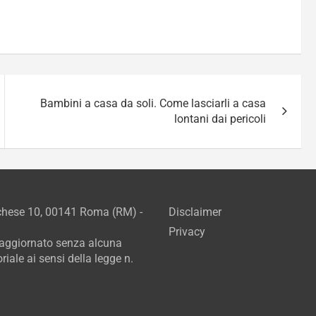
Bambini a casa da soli. Come lasciarli a casa
lontani dai pericoli
rchese 10, 00141 Roma (RM) -
Disclaimer
Privacy
e aggiornato senza alcuna
iale ai sensi della legge n.