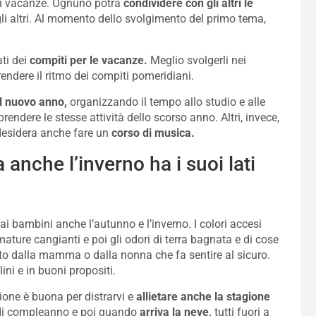
e di vacanze. Ognuno potrà
condividere con gli altri le
gli altri. Al momento dello svolgimento del primo tema,
ti dei
compiti per le vacanze.
Meglio svolgerli nei
rendere il ritmo dei compiti pomeridiani.
 nuovo anno,
organizzando il tempo allo studio e alle
prendere le stesse attività dello scorso anno. Altri, invece,
 desidera anche fare un
corso di musica.
 anche l’inverno ha i suoi lati
i bambini anche l’autunno e l’inverno. I colori accesi
umature cangianti e poi gli odori di terra bagnata e di cose
to dalla mamma o dalla nonna che fa sentire al sicuro.
ini e in buoni propositi.
sione è buona per distrarvi e
allietare anche la stagione
te di compleanno e poi quando
arriva la neve,
tutti fuori a