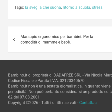
Tags:
la sveglia che suona
,
ritorno a scuola
,
stress
Navigazione
Marsupio ergonomico per bambini. Per la
articoli
comodità di mamme e bebè.
Bambino.it di proprietà di DADAFREE SRL - Via Nicola Ma
Codice Fiscale e Partita I.V.A. 02120340670
Bambino.it non è una testata giornalistica, in quanto vien
periodicità. Non può pertanto considerarsi un prodotto editor
62 del 07.03.2001
Copyright ©2026 - Tutti i diritti riservati -
Contattaci