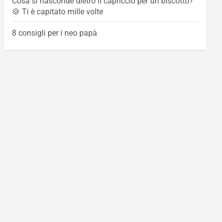
Cosa si nasconde dietro il capriccio per un biscotto?
🍪 Ti è capitato mille volte
8 consigli per i neo papà