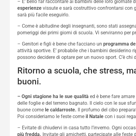
– E’ bello far raccontare ai bambini delle loro giornat
esperienze
vissute e sarà costruttivo confrontarsi con 
sarà più facile eseguirlo.
– Come è abitudine degli insegnanti, sono stati assegna
pomeriggi dei primi giorni di scuola. Vi serviranno per p
– Genitori e figli è bene che facciano un
programma del
attività sportive. E’ probabile che i bambini desiderino ri
possono decidere di optare per un nuovo sport. C’è chi
Ritorno a scuola, che stress, ma
buoni.
– Ogni stagione ha le sue qualità
ed è bene fare amare a
delle foglie e del terreno bagnato. Il cielo con le sue sf
buone come
le caldarroste.
Il profumo del cibo prepara
Poi consideriamo le feste come
il Natale
con i suoi regal
– Evitate di chiudervi in casa tutto l’inverno. Ogni occa
più fredda.
Invitate gli amichetti, partecipate alle fes