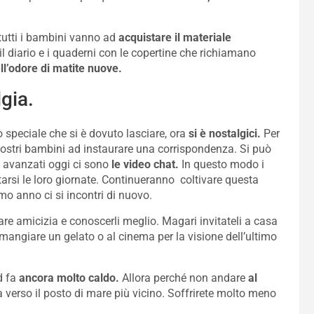
 tutti i bambini vanno ad
acquistare il materiale
 diario e i quaderni con le copertine che richiamano
ll’odore di matite nuove.
gia.
 speciale che si è dovuto lasciare, ora
si è nostalgici.
Per
ostri bambini ad instaurare una corrispondenza. Si può
iù avanzati oggi ci sono
le video chat.
In questo modo i
rsi le loro giornate. Continueranno coltivare questa
mo anno ci si incontri di nuovo.
are amicizia e conoscerli meglio. Magari invitateli a casa
mangiare un gelato o al cinema per la visione dell’ultimo
d fa
ancora molto caldo.
Allora perché non andare
al
a verso il posto di mare più vicino. Soffrirete molto meno