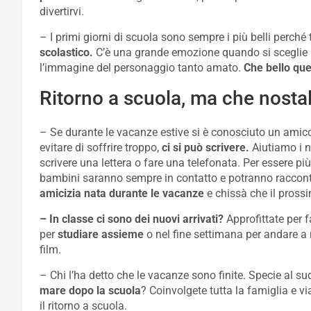
divertirvi.
– I primi giorni di scuola sono sempre i più belli perché
scolastico.
C’è una grande emozione quando si sceglie il
l’immagine del personaggio tanto amato.
Che bello que
Ritorno a scuola, ma che nostal
– Se durante le vacanze estive si è conosciuto un amico
evitare di soffrire troppo,
ci si può scrivere.
Aiutiamo i n
scrivere una lettera o fare una telefonata. Per essere p
bambini saranno sempre in contatto e potranno racconta
amicizia nata durante le vacanze
e chissà che il prossi
– In classe ci sono dei nuovi arrivati?
Approfittate per f
per
studiare assieme
o nel fine settimana per andare a 
film.
– Chi l’ha detto che le vacanze sono finite. Specie al su
mare dopo la scuola
? Coinvolgete tutta la famiglia e vi
il ritorno a scuola.