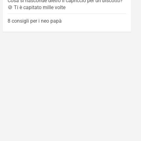
Cosa si nasconde dietro il capriccio per un biscotto?
🍪 Ti è capitato mille volte
8 consigli per i neo papà