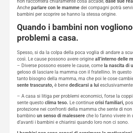
non racconterà chiaramente cosa accade,
dalle sue rea
Anche
parlare con le mamme
dei compagni potrà servir
bambini per scoprire se hanno la stessa origine.
Quando i bambini non vogliono 
problemi a casa.
Spesso, si da la colpa della poca voglia di andare a scu
così. Le cause possono avere origine
all’interno delle
– Diverse possono essere le cause, come
la nascita di u
geloso di lasciare la mamma con il fratellino. In questo 
tanto bisogno della mamma, ma che poi le cose cambie
sente trascurato,
è bene
dedicarsi a lui
esclusivamente 
– A casa si litiga per problemi economici, forse la copp
sente questo
clima teso.
Le continue
crisi familiari,
poss
protezione nei confronti della mamma che sente di non 
bambino
un senso di malessere
che lo fanno vivere in 
d’avanti i bambini e chiarirsi quando loro non ci sono.