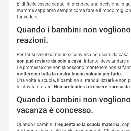
E’ difficile essere capaci di prendere una decisione in q
mamme sappiamo sempre come fare e il modo miglior
far vedere.
Quando i bambini non vogliono
reazioni.
Per far si che il bambino si convinca ad uscire da casa, 
non può restare da solo a casa.
Intanto, deve andare 
Le promesse che non si possono mantenere non si fan
metteremo tutta la nostra buona volontà per farlo.
Una volta a scuola, il bambino si tranquillizzerà e non
le attività da fare.
Non pretenderà di essere ripreso da s
Quando i bambini non vogliono 
vacanza è concesso.
Quando i bambini
frequentano la scuola materna,
capi
del tempo libero è più facile accontentarli. Gli si può c