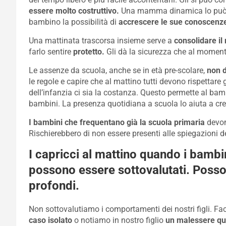
essere molto costruttivo.
Una mamma dinamica lo può por
bambino la possibilità di
accrescere le sue conoscenz
Una mattinata trascorsa insieme serve a
consolidare il
farlo sentire
protetto.
Gli dà la sicurezza che al moment
Le assenze da scuola, anche se in età pre-scolare,
non d
le regole e capire che al mattino tutti devono rispettare 
dell’infanzia ci sia la costanza. Questo permette al bam
bambini. La presenza quotidiana a scuola lo aiuta a cr
I bambini che frequentano già la scuola primaria
devono
Rischierebbero di non essere presenti alle spiegazioni d
I capricci al mattino quando i bambi
possono essere sottovalutati. Poss
profondi.
Non sottovalutiamo i comportamenti dei nostri figli. Fa
caso isolato
o notiamo in nostro figlio
un malessere qu