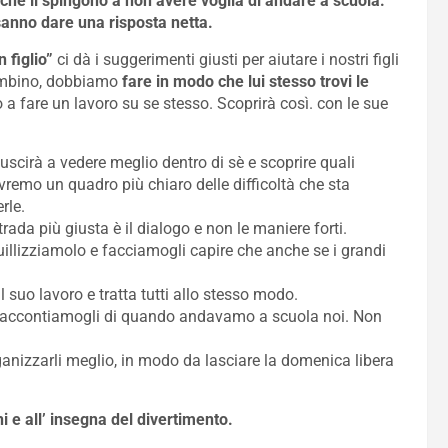
che li spingono a non avere voglia di andare a scuola.
anno dare una risposta netta.
 figlio”
ci dà i suggerimenti giusti per aiutare i nostri figli
bambino, dobbiamo
fare in modo che lui stesso trovi le
 fare un lavoro su se stesso. Scoprirà così. con le sue
uscirà a vedere meglio dentro di sè e scoprire quali
avremo un quadro più chiaro delle difficoltà che sta
rle.
ada più giusta è il dialogo e non le maniere forti.
illizziamolo e facciamogli capire che anche se i grandi
 suo lavoro e tratta tutti allo stesso modo.
accontiamogli di quando andavamo a scuola noi. Non
anizzarli meglio, in modo da lasciare la domenica libera
 e all’ insegna del divertimento.