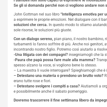
I bambini non sono capaci di esprimere le motivazioni 
Se gli si domanda perché non ci vogliono andare non s
John Gottman nel suo libro
“Intelligenza emotiva per un
a esprimere le proprie emozioni. Nel dialogare con il 
soluzioni che cerca.
In questo modo lo stiamo aiutando a
sole risorse, le soluzioni più giuste.
Con un dialogo sereno,
pian piano, il nostro bambino, ri
turbamenti lo fanno soffrire di più. Anche noi genitori, 
incontrando nostro figlio. Potremo così aiutarlo a risolve
-Una litigata con dei compagni?
insegniamogli che la str
-Paura che papà possa fare male alla mamma?
Tranqu
spesso alzano la voce, si vogliono bene lo stesso.
– La maestra li vuole interrogare? Spieghiamogli che è il
– Detestano una materia o prendono un brutto voto?
R
erano tutte rose e fiori.
– Detestano svolgere i compiti a casa?
Aiutiamoli a org
e possibilmente anche il sabato pomeriggio.
Dovremo trascorrere il fine settimana libero da impegni