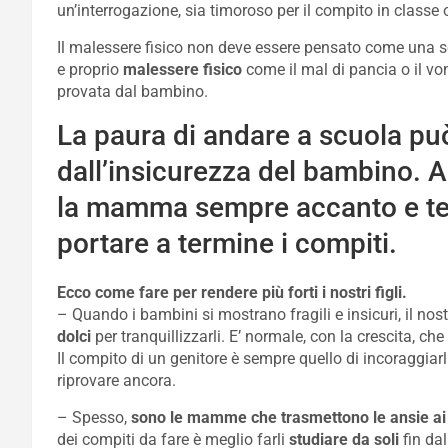
un’interrogazione, sia timoroso per il compito in classe
Il malessere fisico non deve essere pensato come una sc
e proprio
malessere fisico
come il mal di pancia o il vom
provata dal bambino.
La paura di andare a scuola pu
dall’insicurezza del bambino. A
la mamma sempre accanto e te
portare a termine i compiti.
Ecco come fare per rendere più forti i nostri figli.
– Quando i bambini si mostrano fragili e insicuri, il nos
dolci
per tranquillizzarli. E’ normale, con la crescita, c
Il compito di un genitore è sempre quello di incoraggiarl
riprovare ancora.
– Spesso,
sono le mamme che trasmettono le ansie ai l
dei compiti da fare è meglio farli
studiare da soli
fin da