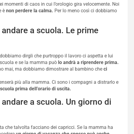
uei momenti di caos in cui l’orologio gira velocemente. Noi
e è
non perdere la calma.
Per lo meno così ci dobbiamo
 andare a scuola. Le prime
dobbiamo dirgli che purtroppo il lavoro ci aspetta e lui
a scuola e se la mamma può
lo andrà a riprendere prima.
no mai, ma dobbiamo dimostrare al bambino che
ci
 penserà più alla mamma. Ci sono i compagni a distrarlo e
cuola prima dell’orario di uscita.
andare a scuola. Un giorno di
ta che talvolta facciano dei capricci. Se la mamma ha
oncedere
un giorno di vacanza che spesso può anche