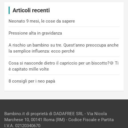
Articoli recenti
Neonato 9 mesi, le cose da sapere
Pressione alta in gravidanza
A rischio un bambino su tre. Quest’anno preoccupa anche
la semplice influenza: ecco perché
Cosa si nasconde dietro il capriccio per un biscotto?🍪 Ti
è capitato mille volte
8 consigli per i neo papà
Bambino.it di proprietà di DADAFREE SRL - Via Nicola
Marchese 10, 00141 Roma (RM) - Codice Fiscale e Partita
I.V.A. 02120340670