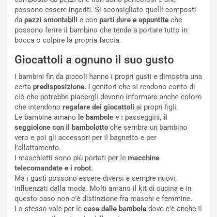
possono essere ingeriti. Si sconsigliato quelli composti
da
pezzi smontabili
e con
parti dure e appuntite
che
possono ferire il bambino che tende a portare tutto in
bocca o colpire la propria faccia.
Giocattoli a ognuno il suo gusto
I bambini fin da piccoli hanno i propri gusti e dimostra una
certa
predisposizione.
I genitori che si rendono conto di
ciò che potrebbe piacergli devono informare anche coloro
che intendono
regalare dei giocattoli
ai propri figli.
Le bambine amano
le bambole
e i passeggini,
il
seggiolone con il bambolotto
che sembra un bambino
vero e poi gli accessori per il bagnetto e per
l’allattamento.
I maschietti sono più portati per le
macchine
telecomandate e i robot.
Ma i gusti possono essere diversi e sempre nuovi,
influenzati dalla moda. Molti amano il kit di cucina e in
questo caso non c’è distinzione fra maschi e femmine.
Lo stesso vale per le
case delle bambole
dove c’è anche il