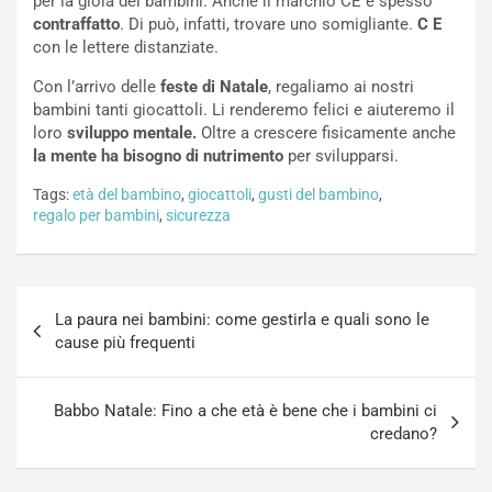
per la gioia dei bambini. Anche il marchio CE è spesso
contraffatto
. Di può, infatti, trovare uno somigliante.
C E
con le lettere distanziate.
Con l’arrivo delle
feste di Natale
, regaliamo ai nostri
bambini tanti giocattoli. Li renderemo felici e aiuteremo il
loro
sviluppo mentale.
Oltre a crescere fisicamente anche
la mente ha bisogno di nutrimento
per svilupparsi.
Tags:
età del bambino
,
giocattoli
,
gusti del bambino
,
regalo per bambini
,
sicurezza
Navigazione
La paura nei bambini: come gestirla e quali sono le
articoli
cause più frequenti
Babbo Natale: Fino a che età è bene che i bambini ci
credano?