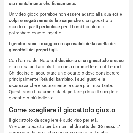
sia mentalmente che fisicamente.
Un video gioco potrebbe non essere adatto alla sua età e
colpire negativamente la sua
psiche
o un giocattolo
munito di
parti pericolose
per il bambino piccolo
potrebbero essere ingerite.
I genitori sono i maggiori responsabili della scelta dei
giocattoli dei propri figli.
Con l’arrivo del Natale, i
l desiderio di un giocattolo cresce
e la corsa agli acquisti induce a commettere molti errori.
Chi decise di acquistare un giocattolo deve considerare
principalmente
l’età del bambino
,
i suoi gusti
e
la
sicurezza
che è sicuramente la cosa più importante.
Questi sono i parametri da rispettare prima di scegliere il
giocattolo più indicato.
Come scegliere il giocattolo giusto
Il giocattolo da scegliere è suddiviso per età.
Vi è quello adatto per bambini
al di sotto dei 36 mesi.
E’
composto da pezzi che non sono pericolosi e che