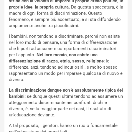
stride con la volontà di imporre il proprio credo politico, le
proprie idee, la propria cultura.
Da questa spaccatura, è la
madre di ogni forma di discriminazione. Questo
fenomeno, è sempre più accentuato, e si sta diffondendo
ampiamente anche tra piccolissimi.
I bambini, non tendono a discriminare, perché non esiste
nel loro modo di pensare, una forma di differenziazione
che li porti ad assumere comportamenti discriminatori
per l’appunto.
Nel loro mondo, non esiste una
differenziazione di razza, etnia, sesso, religione
; le
differenze, anzi, tendono ad incuriosirli, e molto spesso
rappresentano un modo per imparare qualcosa di nuovo e
diverso.
La discriminazione dunque non è assolutamente tipica dei
bambini:
se dunque questi ultimi tendono ad assumere un
atteggiamento discriminante nei confronti di chi è
diverso, è, nella maggior parte dei casi, il risultato di
un’educazione deviante.
A tal proposito, i genitori, hanno un ruolo fondamentale
nell’educazione dei propri figli.