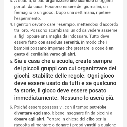
A scuola, si può
organizzare uno scambio
di oggetti
portati da casa. Possono essere dei giornalini, un
fermaglio o un gioco. Dopo una settimana, ripetere
l’esperimento.
I genitori devono dare l’esempio, mettendosi d’accordo
tra loro. Possono scambiarsi un cd da vedere assieme
ai figli oppure una maglia da indossare. Tutto deve
essere fatto
con assoluta serenità
, in modo che i
bambini possano imparare che prestare le cose è
un
gesto di cordialità verso gli altri.
Sia a casa che a scuola, create sempre
dei piccoli gruppi con cui organizzare dei
giochi. Stabilite delle regole. Ogni gioco
deve essere usato da tutti e se qualcuno
fa storie, il gioco deve essere posato
immediatamente. Nessuno lo userà più.
Poiché essere possessivi, con il tempo
potrebbe
diventare egoismo,
è bene insegnare fin da piccini a
donare agli altri
. Portare in chiesa del
cibo
per la
raccolta alimentare o donare i propri
vestiti
a qualche