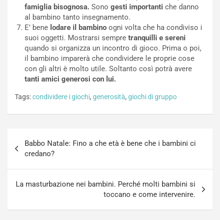
famiglia bisognosa.
Sono
gesti importanti
che danno
al bambino tanto insegnamento.
E’ bene
lodare il bambino
ogni volta che ha condiviso i
suoi oggetti. Mostrarsi sempre
tranquilli e sereni
quando si organizza un incontro di gioco. Prima o poi,
il bambino imparerà che condividere le proprie cose
con gli altri è molto utile. Soltanto così potrà avere
tanti amici generosi con lui.
Tags:
condividere i giochi
,
generosità
,
giochi di gruppo
Navigazione
Babbo Natale: Fino a che età è bene che i bambini ci
articoli
credano?
La masturbazione nei bambini. Perché molti bambini si
toccano e come intervenire.