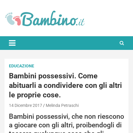
Skip
to
content
Bambino.it
EDUCAZIONE
Bambini possessivi. Come
abituarli a condividere con gli altri
le proprie cose.
14 Dicembre 2017
Melinda Petraschi
Bambini possessivi, che non riescono
a giocare con gli altri, proibendogli di