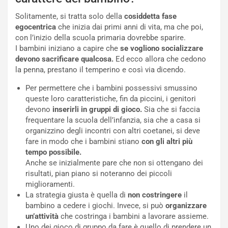
Solitamente, si tratta solo della
cosiddetta fase
egocentrica
che inizia dai primi anni di vita, ma che poi,
con l’inizio della scuola primaria dovrebbe sparire.
I bambini iniziano a capire che
se vogliono socializzare
devono sacrificare qualcosa.
Ed ecco allora che cedono
la penna, prestano il temperino e così via dicendo.
Per permettere che i bambini possessivi smussino
queste loro caratteristiche, fin da piccini, i genitori
devono
inserirli in gruppi di gioco.
Sia che si faccia
frequentare la scuola dell’infanzia, sia che a casa si
organizzino degli incontri con altri coetanei, si deve
fare in modo che i bambini stiano
con gli altri più
tempo possibile.
Anche se inizialmente pare che non si ottengano dei
risultati, pian piano si noteranno dei piccoli
miglioramenti.
La strategia giusta è quella di
non costringere
il
bambino a cedere i giochi. Invece, si può
organizzare
un’attività
che costringa i bambini a lavorare assieme.
Uno dei gioco di gruppo da fare è quello di prendere un