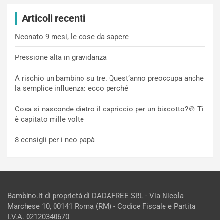
Articoli recenti
Neonato 9 mesi, le cose da sapere
Pressione alta in gravidanza
A rischio un bambino su tre. Quest’anno preoccupa anche
la semplice influenza: ecco perché
Cosa si nasconde dietro il capriccio per un biscotto?🍪 Ti
è capitato mille volte
8 consigli per i neo papà
Bambino.it di proprietà di DADAFREE SRL - Via Nicola
Marchese 10, 00141 Roma (RM) - Codice Fiscale e Partita
I.V.A. 02120340670