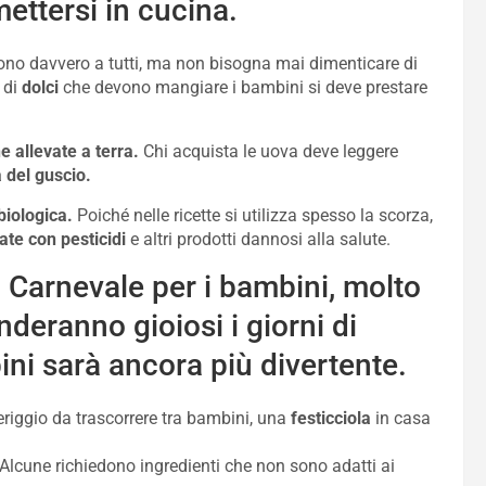
ettersi in cucina.
ciono davvero a tutti, ma non bisogna mai dimenticare di
 di
dolci
che devono mangiare i bambini si deve prestare
ne allevate a terra.
Chi acquista le uova deve leggere
à del guscio.
biologica.
Poiché nelle ricette si utilizza spesso la scorza,
tate con
pesticidi
e altri prodotti dannosi alla salute.
 Carnevale per i bambini, molto
deranno gioiosi i giorni di
ni sarà ancora più divertente.
eriggio da trascorrere tra bambini, una
festicciola
in casa
Alcune richiedono ingredienti che non sono adatti ai