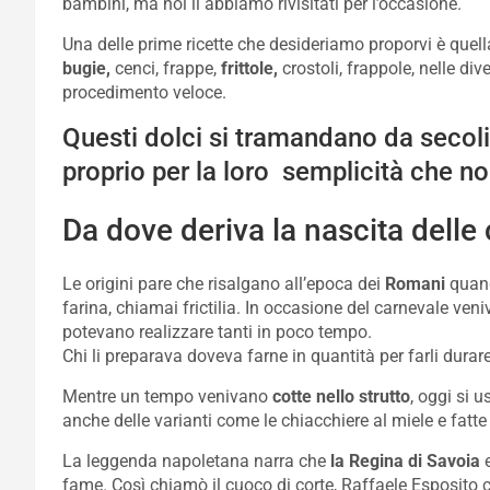
bambini, ma noi li abbiamo rivisitati per l’occasione.
Una delle prime ricette che desideriamo proporvi è quel
bugie,
cenci, frappe,
frittole,
crostoli, frappole, nelle dive
procedimento veloce.
Questi dolci si tramandano da secol
proprio per la loro semplicità che non
Da dove deriva la nascita delle
Le origini pare che risalgano all’epoca dei
Romani
quand
farina, chiamai frictilia. In occasione del carnevale ven
potevano realizzare tanti in poco tempo.
Chi li preparava doveva farne in quantità per farli durar
Mentre un tempo venivano
cotte nello strutto
, oggi si 
anche delle varianti come le chiacchiere al miele e fatt
La leggenda napoletana narra che
la Regina di Savoia
e
fame. Così chiamò il cuoco di corte, Raffaele Esposito c