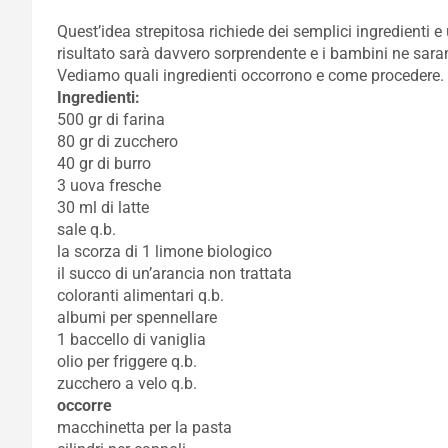
Quest’idea strepitosa richiede dei semplici ingredienti e u
risultato sarà davvero sorprendente e i bambini ne sara
Vediamo quali ingredienti occorrono e come procedere.
Ingredienti:
500 gr di farina
80 gr di zucchero
40 gr di burro
3 uova fresche
30 ml di latte
sale q.b.
la scorza di 1 limone biologico
il succo di un’arancia non trattata
coloranti alimentari q.b.
albumi per spennellare
1 baccello di vaniglia
olio per friggere q.b.
zucchero a velo q.b.
occorre
macchinetta per la pasta