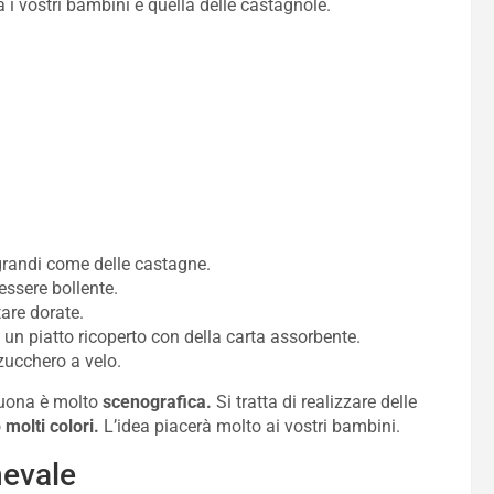
 i vostri bambini è quella delle castagnole.
grandi come delle castagne.
essere bollente.
tare dorate.
n piatto ricoperto con della carta assorbente.
zucchero a velo.
 buona è molto
scenografica.
Si tratta di realizzare delle
o
molti colori.
L’idea piacerà molto ai vostri bambini.
nevale