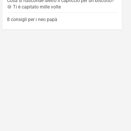
Cosa si nasconde dietro il capriccio per un biscotto?
🍪 Ti è capitato mille volte
8 consigli per i neo papà