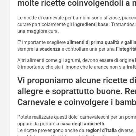
molte ricette coinvolgendoli a m
Le ricette di carnevale per bambini sono sfiziose, piac
curare particolarmente gli
ingredienti base.
Trattandosi
una maggiore cura.
E’ importante scegliere
alimenti di prima qualità
e
galli
sempre la
scadenza
e controllare una per una
l’integrit
Altri alimenti come gli agrumi, devono essere di origine
è importante che sia i limone che le arance non sia
trat
Vi proponiamo alcune ricette di
allegre e soprattutto buone. Ren
Carnevale e coinvolgere i bambi
Potete realizzare questi dolci carnevaleschi per un pom
oppure da portare
a casa degli amichetti.
Le ricette provengono anche da
regioni d’Italia
diverse. 