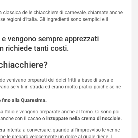
la classica delle chiacchiere di carnevale, chiamate anche
se regioni d’Italia. Gli ingredienti sono semplici e il
i e vengono sempre apprezzati
 richiede tanti costi.
 chiacchiere?
o venivano preparati dei dolci fritti a base di uova e
ivano serviti in strada ed erano molto pratici poiché se ne
e
fino alla Quaresima.
usa l’olio e vengono preparate anche al forno. Ci sono poi
e anche con il cacao o
inzuppate nella crema di nocciole.
ra intenta a conversare, quando all’improvviso le venne
he le preparò velocemente un dolce al quale diede il