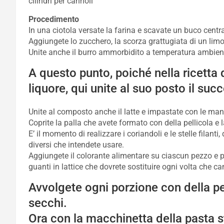
cilindri per cannoli
Procedimento
In una ciotola versate la farina e scavate un buco centra
Aggiungete lo zucchero, la scorza grattugiata di un limone
Unite anche il burro ammorbidito a temperatura ambient
A questo punto, poiché nella ricetta d
liquore, qui unite al suo posto il suc
Unite al composto anche il latte e impastate con le ma
Coprite la palla che avete formato con della pellicola e l
E’ il momento di realizzare i coriandoli e le stelle filanti
diversi che intendete usare.
Aggiungete il colorante alimentare su ciascun pezzo e p
guanti in lattice che dovrete sostituire ogni volta che c
Avvolgete ogni porzione con della pel
secchi.
Ora con la macchinetta della pasta s