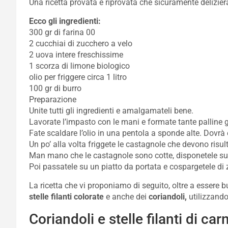
Una ricetta provata e riprovata che sicuramente delizierà
Ecco gli ingredienti:
300 gr di farina 00
2 cucchiai di zucchero a velo
2 uova intere freschissime
1 scorza di limone biologico
olio per friggere circa 1 litro
100 gr di burro
Preparazione
Unite tutti gli ingredienti e amalgamateli bene.
Lavorate l’impasto con le mani e formate tante palline 
Fate scaldare l’olio in una pentola a sponde alte. Dovrà 
Un po’ alla volta friggete le castagnole che devono risul
Man mano che le castagnole sono cotte, disponetele su u
Poi passatele su un piatto da portata e cospargetele di 
La ricetta che vi proponiamo di seguito, oltre a essere
stelle filanti colorate
e anche dei
coriandoli,
utilizzand
Coriandoli e stelle filanti di car