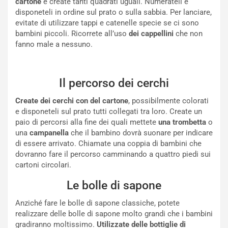
cartone
e create tanti quadrati uguali. Numerateli e
disponeteli in ordine sul prato o sulla sabbia. Per lanciare,
evitate di utilizzare tappi e catenelle specie se ci sono
bambini piccoli. Ricorrete all’uso
dei cappellini
che non
fanno male a nessuno.
Il percorso dei cerchi
Create dei cerchi con del cartone
, possibilmente colorati
e disponeteli sul prato tutti collegati tra loro. Create un
paio di percorsi alla fine dei quali mettete
una trombetta
o
una
campanella
che il bambino dovrà suonare per indicare
di essere arrivato. Chiamate una coppia di bambini che
dovranno fare il percorso camminando a quattro piedi sui
cartoni circolari.
Le bolle di sapone
Anziché fare le bolle di sapone classiche, potete
realizzare delle bolle di sapone molto grandi che i bambini
gradiranno moltissimo.
Utilizzate delle bottiglie
di