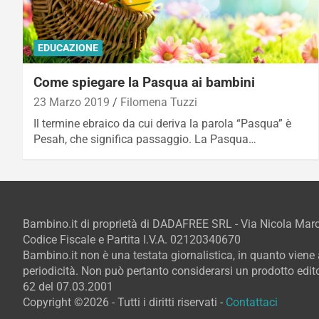
EDUCAZIONE
Come spiegare la Pasqua ai bambini
23 Marzo 2019
Filomena Tuzzi
Il termine ebraico da cui deriva la parola “Pasqua” è
Pesah, che significa passaggio. La Pasqua…
Bambino.it di proprietà di DADAFREE SRL - Via Nicola Ma
Codice Fiscale e Partita I.V.A. 02120340670
Bambino.it non è una testata giornalistica, in quanto vien
periodicità. Non può pertanto considerarsi un prodotto editor
62 del 07.03.2001
Copyright ©2026 - Tutti i diritti riservati -
Contattaci