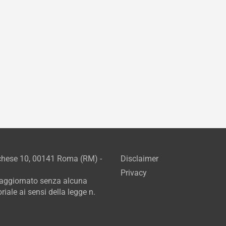
rchese 10, 00141 Roma (RM) -
Disclaimer
Privacy
e aggiornato senza alcuna
iale ai sensi della legge n.