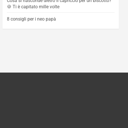
Cosa si nasconde dietro il capriccio per un biscotto?
🍪 Ti è capitato mille volte
8 consigli per i neo papà