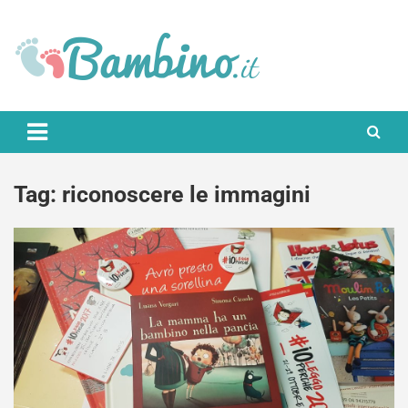
Skip
to
content
Bambino.it
Tag:
riconoscere le immagini