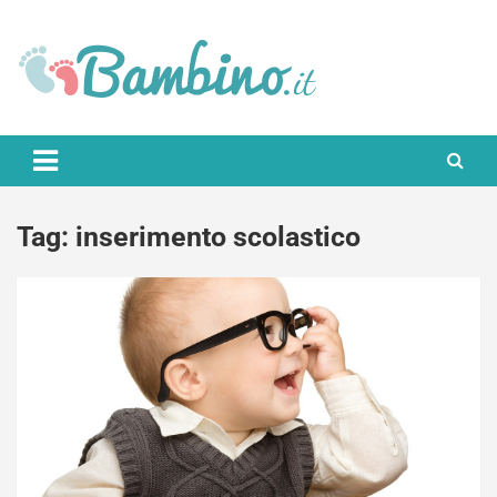
Skip
to
content
Bambino.it
Tag:
inserimento scolastico