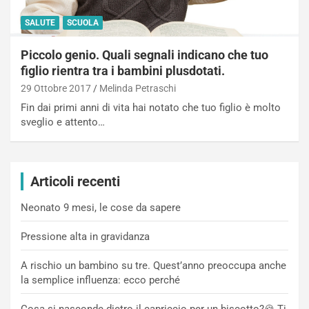
SALUTE
SCUOLA
Piccolo genio. Quali segnali indicano che tuo
figlio rientra tra i bambini plusdotati.
29 Ottobre 2017
Melinda Petraschi
Fin dai primi anni di vita hai notato che tuo figlio è molto
sveglio e attento…
Articoli recenti
Neonato 9 mesi, le cose da sapere
Pressione alta in gravidanza
A rischio un bambino su tre. Quest’anno preoccupa anche
la semplice influenza: ecco perché
Cosa si nasconde dietro il capriccio per un biscotto?🍪 Ti